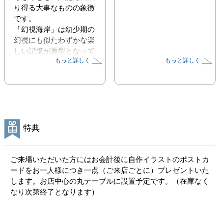
り得る大事なものの象徴
です。

「幻視海岸」は幼少期の
幻視にも似たわずかな楽
しい記憶が原型となって
もっと詳しく
もっと詳しく
います。

今回は小品の多い展示と
なります。

油彩、アクリル、水彩色
鉛筆、版画、陶など。

特典
東京都千代田区神田淡路
町にあるカフェ・カプチ
ご来場いただいた方にはお会計後に自作イラストのポストカ
ェット・ロッソで
ードをお一人様につき一点（ご来店ごとに）プレゼントいた
2026.5.31（日）
します。お店中心の丸テーブルに設置予定です。（在庫なく
~6.27（土）まで。

なり次第終了となります）
※カフェですのでワンオ
ーダー制です。