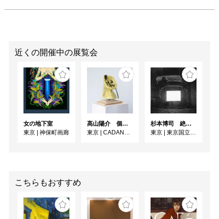
近くの開催中の展覧会
女の地下室
髙山陽介 個展 「昨日または今日あるいは明日」
杉本博司 絶滅写真
東京
|
神保町画廊
東京
|
CADAN大手町
東京
|
東京国立近代美術館
こちらもおすすめ