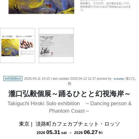
exhibition
2026.04.11 14:15
| last update
2026.04.12 11:37
posted by
瀧口弘
creator
毅
瀧口弘毅個展～踊るひとと幻視海岸～
Takiguchi Hiroki Solo exhibition ～Dancing person &
Phantom Coast～
東京
|
淡路町カフェカプチェット・ロッソ
05
.
31
06
.
27
2026
sat
－
2026
fri