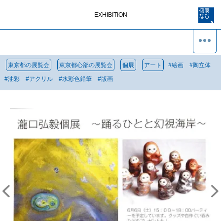
EXHIBITION
東京都の展覧会
東京都心部の展覧会
個展
アート
#
絵画
#
陶立体
#
油彩
#
アクリル
#
水彩色鉛筆
#
版画