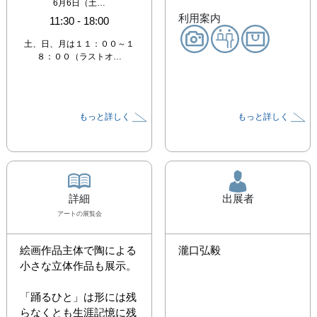
6月6日（土…
利用案内
11:30
-
18:00
土、日、月は１１：００～１
８：００（ラストオ…
もっと詳しく
もっと詳しく
詳細
出展者
アート
の展覧会
絵画作品主体で陶による
瀧口弘毅
小さな立体作品も展示。

「踊るひと」は形には残
らなくとも生涯記憶に残