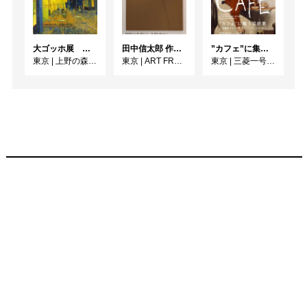
大ゴッホ展 夜のカフェテラス
田中信太郎 作品展
”カフェ”に集う芸術家 ー印象派からゴッホ、ロートレック、ピカソまで
東京
|
上野の森美術館
東京
|
ART FRONT GALLERY
東京
|
三菱一号館美術館