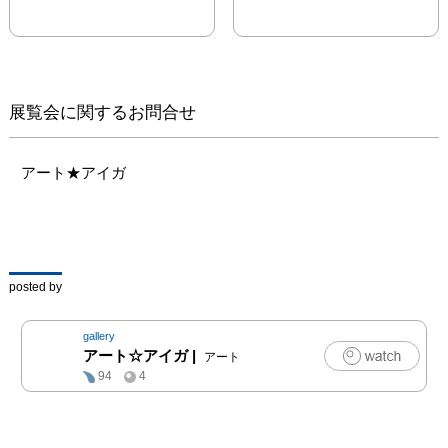
今までの表現方法とは違
った油彩と木炭作品の構
成になります。

展覧会に関するお問合せ
アート★アイガ
posted by
gallery
アート☆アイガ
|
アート
94
4