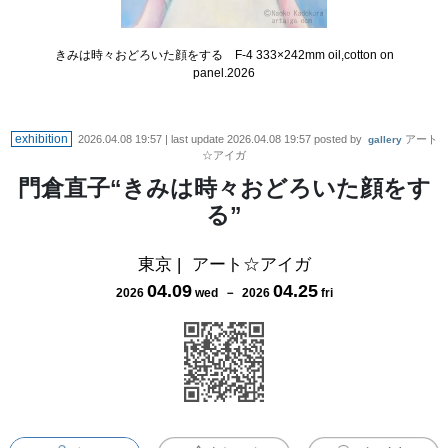
きみは時々おどろいた顔をする F-4 333×242mm oil,cotton on
panel.2026
exhibition
2026.04.08 19:57
| last update
2026.04.08 19:57
posted by
アート
gallery
☆アイガ
門倉直子“きみは時々おどろいた顔をす
る”
東京
|
アート☆アイガ
04
.
09
04
.
25
2026
wed
－
2026
fri