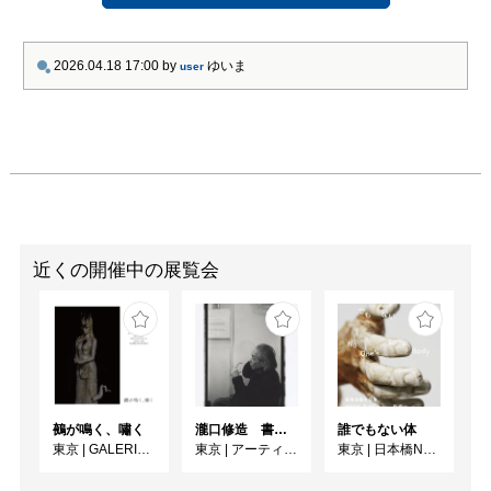
2026.04.18 17:00
by
ゆいま
user
近くの開催中の展覧会
鵺が鳴く、嘯く
瀧口修造 書くことと描くこと
誰でもない体
東京
|
GALERIE SOL
東京
|
アーティゾン美術館
東京
|
日本橋N11ギャラリー