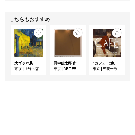
こちらもおすすめ
大ゴッホ展 夜のカフェテラス
田中信太郎 作品展
”カフェ”に集う芸術家 ー印象派からゴッホ、ロートレック、ピカソまで
東京
|
上野の森美術館
東京
|
ART FRONT GALLERY
東京
|
三菱一号館美術館