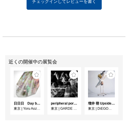
チェックインしてレビューを書く
近くの開催中の展覧会
日日日 Day by Day by Day
peripheral portraits
増井 萌 Upside-Down
東京
|
Yoru Aozora
東京
|
GARDE GALLERY
東京
|
DiEGO表参道