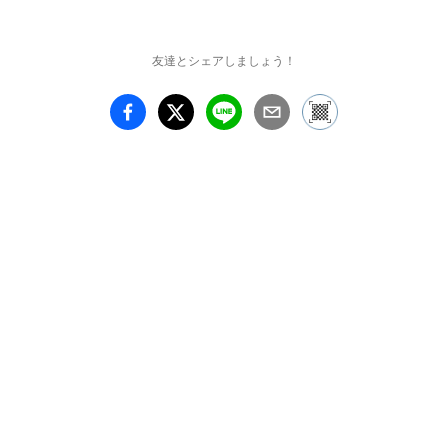
の布土木（ふどき）展」
等の企画展を開き、多彩
な生活提案を試みる。

友達とシェアしましょう！
現在は双子の娘たち（あ
すか・あづち）が中心と
なり、絵画作品も含め老
若男女誰でも楽しめる作