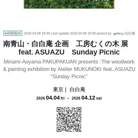
exhibition
2026.04.08 18:39
| last update
2026.04.08 18:39
posted by
白白庵
gallery
南青山・白白庵 企画 工房むくの木 展
feat. ASUAZU Sunday Picnic
Minami-Aoyama PAKUPAKUAN presents :The woodwork
& painting exhibition by Atelier MUKUNOKI feat. ASUAZU
“Sunday Picnic”
東京
|
白白庵
04
.
04
04
.
12
2026
fri
－
2026
sat