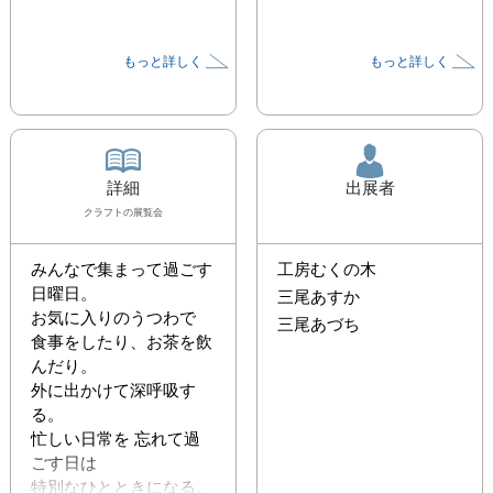
もっと詳しく
もっと詳しく
詳細
出展者
クラフト
の展覧会
みんなで集まって過ごす
工房むくの木
日曜日。

三尾あすか
お気に入りのうつわで

三尾あづち
食事をしたり、お茶を飲
んだり。

外に出かけて深呼吸す
る。

忙しい日常を 忘れて過
ごす日は

特別なひとときになる。
