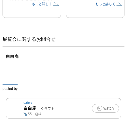
もっと詳しく
もっと詳しく
さぁみんなで

ピクニックにでかけよ
う。

工房 むくの木　Atelier 
MUKUNOKI

展覧会に関するお問合せ
（木工 / 岐阜県在住）

岐阜県生まれで新聞・雑
白白庵
誌記者として活躍した三
尾英明（故人）が、1983
年に岐阜に帰郷し、色絵
木工芸を目指し工房むく
の木を開設。

posted by
妻・まさ子とともに家
具・食器・絵画など旺盛
gallery
な制作を行い、展覧会な
白白庵
|
クラフト
ど多数。

55
4
その傍ら、全国各地でラ
イフワークの「森のなか