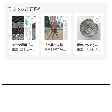
こちらもおすすめ
テーマ展示「型紙 KATAGAMI Collection」
「小林一夫彫刻展 木のイノチ 石のアソビ」
眼のごちそう 食器
東京
|
紅ミュージアム
東京
|
ART FACTORY城南島
東京
|
サントリー美術館