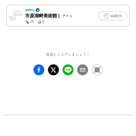
つり）が重なり合う異空
gallery
間へ、あなたを誘いま
市原湖畔美術館
|
アート
す。

25
0
＜みどころ＞

① 市原での渾身のリサ
ーチから生まれた新作イ
ンスタレーション

友達とシェアしましょう！
竹内公太は本展のために
4か月にわたり、市原に
滞在。石碑や遺構のリサ
ーチを続けてきた竹内が
今回注目したのは、道端
にたたずむ馬頭観音像や
子安像、そして戦争に関
する石碑。市内各地、70
か所以上をひとつひとつ
訪ね歩き、土地の自然、
風土、信仰、歴史の記憶
をたどる新作インスタレ