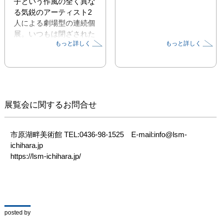
子という作風の全く異な
る気鋭のアーティスト2
人による劇場型の連続個
展。いつもは閉ざされた
もっと詳しく
もっと詳しく
秘密の入口をくぐり、真
っ暗な闇を進むと、そこ
には日常とは異なる世界
(アナザーワールド)が広
がっている…。

第一弾は、石碑や歴史の
展覧会に関するお問合せ
遺構を題材に制作を行う
竹内公太による映像イン
スタレーション。４か月
市原湖畔美術館 TEL:0436-98-1525　E-mail:info@lsm-
にわたる市原でのフィー
ichihara.jp

ルドワークをベースに、
https://lsm-ichihara.jp/
太古から流れてきた自然
の移ろいを見つめます。
太陽と月、滝、土、炎。
生命を慈しむ祈り。そし
て近代化と戦争。

posted by
祀（まつり）と 政（ま