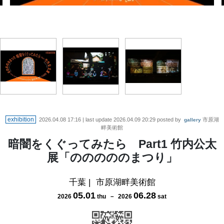
竹内公太《三函座の解体》2013-2023
竹内公太《水泥棒》2024
exhibition
2026.04.08 17:16
| last update
2026.04.09 20:29
posted by
市原湖
gallery
畔美術館
暗闇をくぐってみたら Part1 竹内公太
展「のののののまつり」
千葉
|
市原湖畔美術館
05
.
01
06
.
28
2026
thu
－
2026
sat