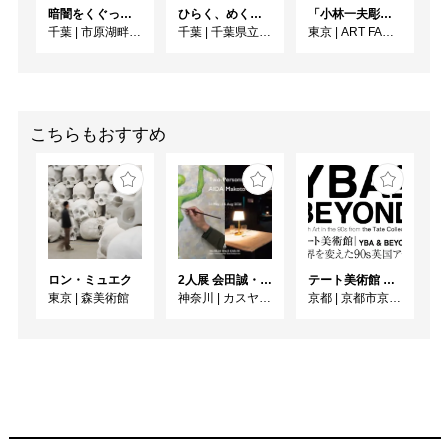
を見つめ直すかのような
暗闇をくぐってみたら Part2 笹岡由梨子展「渦巻」
ひらく、めくる、めぐる ー 印刷博物館の美しい印刷
「小林一夫彫刻展 木のイノチ 石のアソビ」
映像空間が展開します。

千葉
|
市原湖畔美術館
千葉
|
千葉県立美術館
東京
|
ART FACTORY城南島
③ 石造物に込められた
祈りとコミュニティの記
憶

地下の部屋に並置され
こちらもおすすめ
た、安産や子の健やかな
成長を祈る子安像の写真
と、戦争の記憶を伝える
石碑の映像。さまざまな
姿をした母と子の像の上
に浮かび上がる日々の暮
ロン・ミュエク
2人展 会田誠・岡田裕子
テート美術館 ― YBA & BEYOND 世界を変えた90s英国アート
らしの中に息づいていた
東京
|
森美術館
神奈川
|
カスヤの森現代美術館
京都
|
京都市京セラ美術館
命への祈りと、地域に刻
まれた戦争の歴史が静か
に交差します。普段は見
過ごされがちな石造物を
通して、身近な風景に潜
む記憶や時間の層に光を