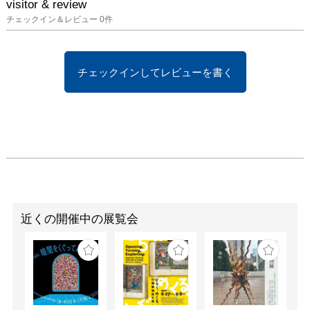
visitor & review
ーションを発表します。

チェックイン＆レビュー
0
件
また、会場では今回撮影
した石造物の場所を示す
マップを公開し、地域に
点在する信仰や歴史の痕
チェックインしてレビューを書く
跡をたどる視点を提示し
ます。

② 三面馬頭観音像の視
点を空想する映像インス
タレーション

暗闇を通った先に現れる
第1の部屋に映し出され
るのは、太陽と月の動き
近くの開催中の展覧会
が刻む時間、滝、野焼き
の炎、隧道といった、自
然と人為が交錯する世界
です。壁には、三面馬頭
観音の像が配置され、ま
るで石像の視点から世界