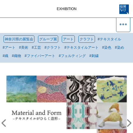
EXHIBITION
神奈川県の展覧会
グループ展
アート
クラフト
#
テキスタイル
#
アート
#
美術
#
工芸
#
クラフト
#
テキスタイルアート
#
染色
#
染め
#
織
#
織物
#
ファイバーアート
#
フェルティング
#
刺繍