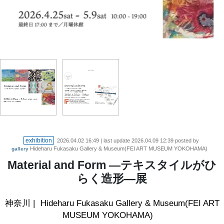
exhibition
2026.04.02 16:49
| last update
2026.04.09 12:39
posted by
Hideharu Fukasaku Gallery & Museum(FEI ART MUSEUM YOKOHAMA)
gallery
Material and Form ―テキスタイルがひ
らく造形―展
神奈川
|
Hideharu Fukasaku Gallery & Museum(FEI ART
MUSEUM YOKOHAMA)