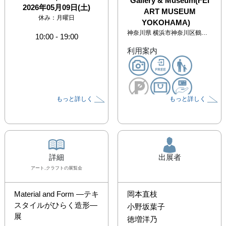
Gallery & Museum(FEI
2026年05月09日(土)
ART MUSEUM
休み：
月曜日
YOKOHAMA)
神奈川県
横浜市神奈川区鶴屋町3-33-2 横浜鶴屋町ビル１F
10:00
-
19:00
利用案内
もっと詳しく
もっと詳しく
詳細
出展者
アート,クラフト
の展覧会
Material and Form ―テキ
岡本直枝
スタイルがひらく造形― 
小野坂葉子
展

徳増洋乃