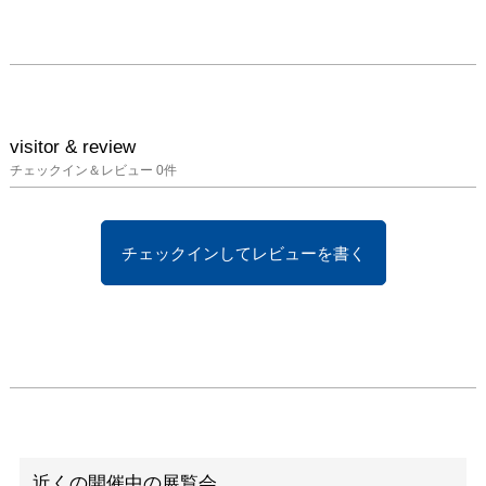
Museum

　　　　　FEI ART 
MUSEUM YOKOHAMA

住　　所：〒221-0835神
奈川県横浜市神奈川区鶴
屋町3-33-2 横浜鶴屋町ビ
ル1F

visitor & review
TEL：045-411-5031　
チェックイン＆レビュー
0
件
FAX : 045-411-5032　

E-mail : 
artmuseum@fukasaku.jp
チェックインしてレビューを書く
HP：https://hfg-art.com

Facebook：
https://www.facebook.co
m/feiartmuseum 

Instagram：
https://www.instagram.co
m/hideharufukasakuartm
useum/

X：
近くの開催中の展覧会