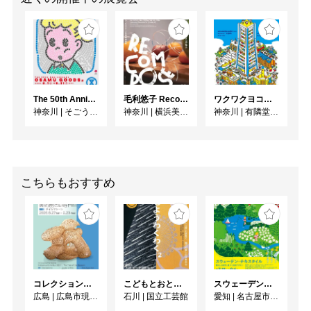
https://x.com/FukasakuM
useum

［ACCESS］

　＊各線「横浜駅」西口 
より徒歩6分

The 50th Anniversary OSAMU GOODS 展
毛利悠子 Recompose ー 第60回ヴェネチア・ビエンナーレ日本館帰国展
ワクワクヨコハマ
　＊横浜駅西口ジョイナ
神奈川
|
そごう美術館
神奈川
|
横浜美術館
神奈川
|
有隣堂GALLERY
ス地下街[南12番出口]よ
り出て左

　[鶴屋町3丁目交差点]前
こちらもおすすめ
コレクション展2026-Ⅰ
こどもとおとなの自由研究 もようわくわく²
スウェーデン・テキスタイル 暮らしと自然に息づく北欧デザイン
広島
|
広島市現代美術館
石川
|
国立工芸館
愛知
|
名古屋市美術館