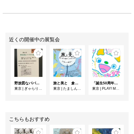
近くの開催中の展覧会
野放図なババロア達 展
旅と美と 倉田三郎と美術家たちが出会った異国
「誕生50周年記念 ノンタン ずっとともだち!!!」展
東京
|
ぎゃらりーロア
東京
|
たましん美術館
東京
|
PLAY! MUSEUM
こちらもおすすめ