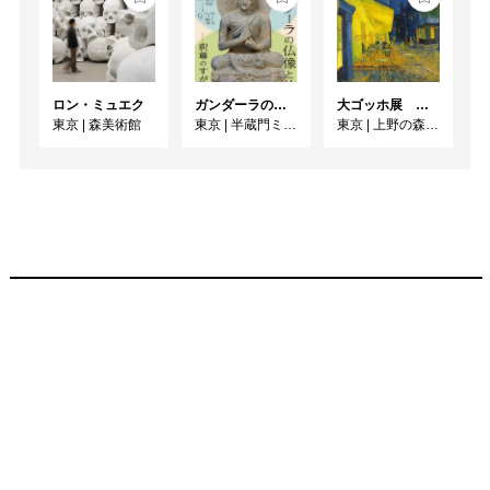
ロン・ミュエク
ガンダーラの仏像と仏伝ー釈尊のすがたー
大ゴッホ展 夜のカフェテラス
東京
|
森美術館
東京
|
半蔵門ミュージアム
東京
|
上野の森美術館