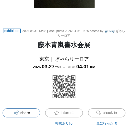
exhibition
2026.03.31 13:36
| last update
2026.04.08 19:25
posted by
ぎゃら
gallery
りーロア
藤本青嵐書水会展
東京
|
ぎゃらりーロア
03
.
27
04
.
01
2026
thu
－
2026
tue
興味あり!
0
見に行った!
0