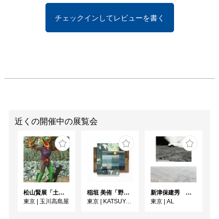
チェックインしてレビューを書く
近くの開催中の展覧会
松山賢展「土偶怪人、土器文様画」
稲垣 美侑「野辺」
新津保建秀 時の旅—写真はいつ届くのか
東京
|
玉川高島屋
東京
|
KATSUYA SUSUKI GALLERY
東京
|
AL