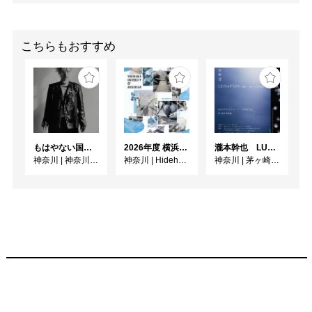
こちらもおすすめ
もはやない国のかつてない光 東ドイツの女性写真家たち
2026年度 横浜美術大学 助手・副手展
瀧本幹也 LUNATION 朔望 －海から天体を読む
神奈川
|
神奈川県立近代美術館 葉山
神奈川
|
Hideharu Fukasaku Gallery & Museum(FEI ART MUSEUM YOKOHAMA)
神奈川
|
茅ヶ崎市美術館