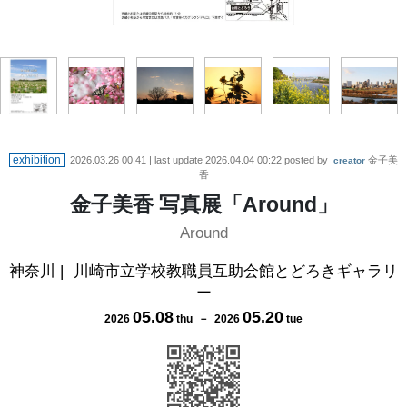
exhibition
2026.03.26 00:41
| last update
2026.04.04 00:22
posted by
金子美
creator
香
金子美香 写真展「Around」
Around
神奈川
|
川崎市立学校教職員互助会館とどろきギャラリ
ー
05
.
08
05
.
20
2026
thu
－
2026
tue