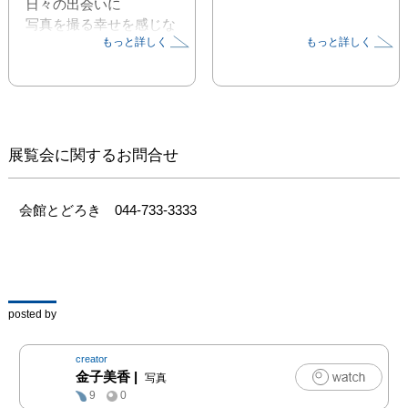
日々の出会いに

写真を撮る幸せを感じな
もっと詳しく
もっと詳しく
がら歩く

この一瞬はあの日の記憶
に」
展覧会に関するお問合せ
会館とどろき　044-733-3333
posted by
creator
金子美香
|
写真
9
0