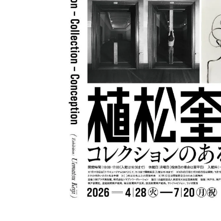
植松奎二《枝とともに―螺旋の気配 With a Tree Touch 
(植松奎二 氏 ポートレート © Takuma U
植松奎二《垂直の場Vertical Position 