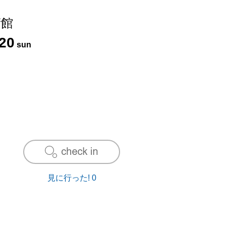
術館
20
sun
見に行った!
0