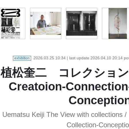
2026.03.25 10:34
| last update
2026.04.10 20:14
po
exhibition
植松奎二 コレクショ
Creatoion-Connection-
Conceptio
Uematsu Keiji The View with collections /
Collection-Concepti