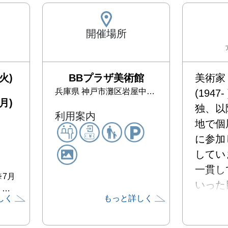
開催場所
火)
BBプラザ美術館
美術家
兵庫県
神戸市灘区岩屋中町4-2-7 BBプラザ2F
(1947
月)
独、以
利用案内
地で個
に参加
してい
一貫し
※7月
いった
ミ…
しく
もっと詳しく
のや、
係・存