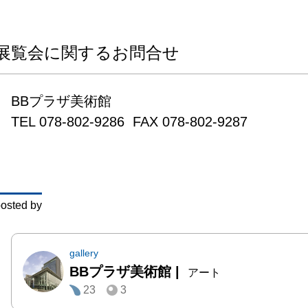
き、彫
ンスな
岐にわ
展覧会に関するお問合せ
た、1
イツと
BBプラザ美術館　

活動を
TEL 078-802-9286  FAX 078-802-9287
中で植
購入や
影響を
時代の
osted by
が集ま
覚を刺
れば共
gallery
BBプラザ美術館
|
り、そ
アート
23
3
宙の中