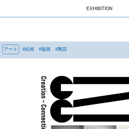
EXHIBITION
アート
#
絵画
#
版画
#
陶芸