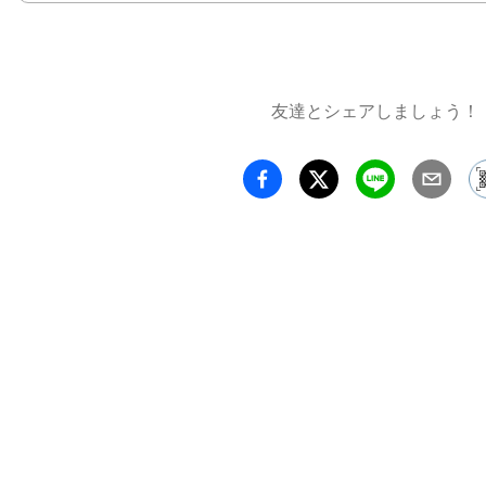
さな星
もありま
つくり
してそ
友達とシェアしましょう！
関係と
ション
ってゆ
――。
のCは
ちの交
たキー
松が選
本展で
と彼が
ション