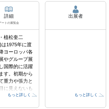
詳細
出展者
アート
の展覧会
・植松奎二
- )は1975年に渡
降ヨーロッパ各
展やグループ展
し国際的に活躍
ます。初期から
て重力や張力と
目に見えないも
もっと詳しく
もっと詳しく
人と世界の関
在に関心を抱