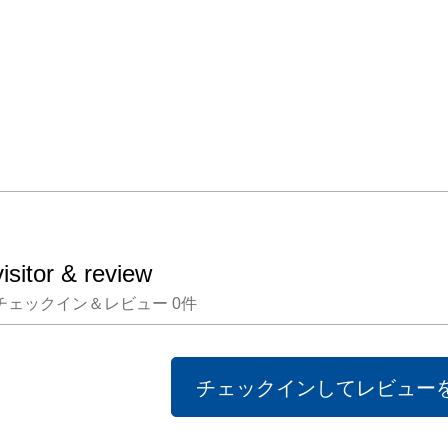
併せて
話を秘
観する
にとっ
生まれ
しれませ
植松 
けいじ)
visitor & review
194
チェックイン＆レビュー
0
件
生まれ
戸大学
を卒業す
チェックインしてレビュー
197
奨励賞