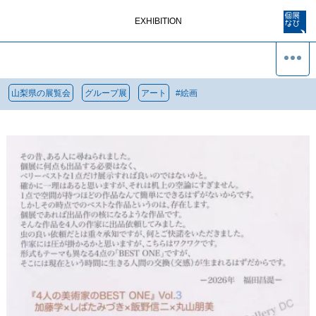
EXHIBITION
山梨県の展覧会
グループ展
アート
#
絵画