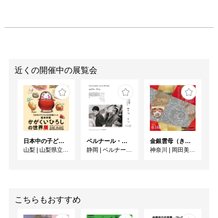
近くの開催中の展覧会
日本中の子どもたちを笑顔にした絵本作家 かがくいひろしの世界展
ベルナール・ビュフェと写真 ーカメラがとらえたビュフェとその時代、そして21 世紀へ
金銀雲母（きら）きら ーかがやきの日本美術ー
山梨
|
山梨県立文学館
静岡
|
ベルナール・ビュフェ美術館
神奈川
|
岡田美術館
こちらもおすすめ