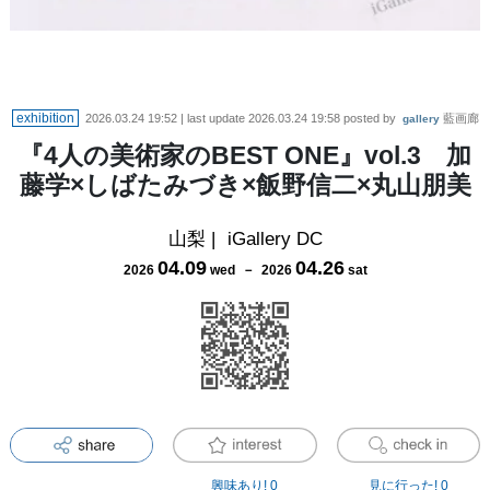
exhibition
2026.03.24 19:52
| last update
2026.03.24 19:58
posted by
藍画廊
gallery
『4人の美術家のBEST ONE』vol.3 加
藤学×しばたみづき×飯野信二×丸山朋美
山梨
|
iGallery DC
04
.
09
04
.
26
2026
wed
－
2026
sat
興味あり!
0
見に行った!
0