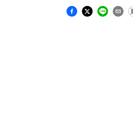
は、非
るガラ
今なお
してい
静かな
る。

その色
うに華
ら、

記憶の
に固定
まるで
見た景
朧ろげ
しかし