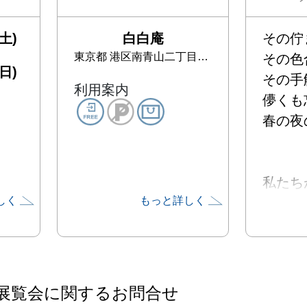
土)
白白庵
その佇
東京都
港区南青山二丁目17-14
その色
日)
その手
利用案内
儚くも
春の夜
私たち
しく
もっと詳しく
ガラス
疑う余
あるが、
実は科
は液体
展覧会に関するお問合せ
冷え固