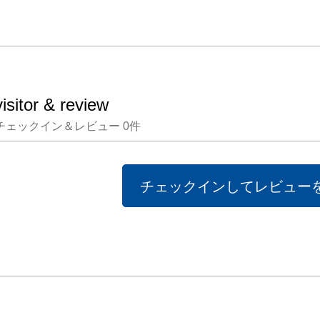
粘性の
ガラス
他の素
い美し
み出し、
visitor & review
一瞬の
チェックイン＆レビュー
0
件
る。

非結晶
チェックインしてレビュー