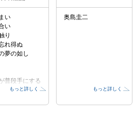
まい

奥島圭二
合い

触り

忘れ得ぬ

の夢の如し

が普段手にする
もっと詳しく
もっと詳しく
の器は

地も無く固形で


学的にはガラス
が結晶化せずに

まった状態とさ