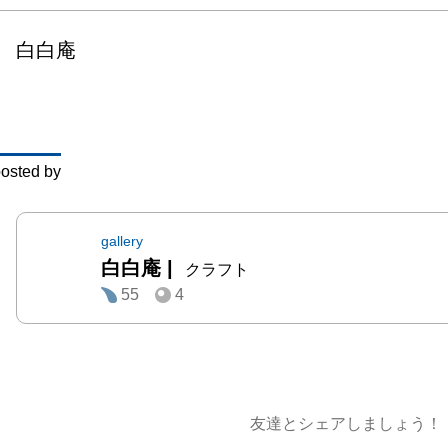
れる。

白白庵
非晶質
ス）と
思議な
紀元前
osted by
ほど古
を魅了
宝飾品
gallery
白白庵
|
品とし
クラフト
55
4
私たち
可欠な
ている。
奥島圭
友達とシェアしましょう！