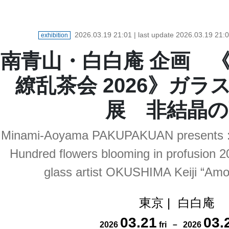
2026.03.19 21:01
| last update
2026.03.19 21:
exhibition
南青山・白白庵 企画 
繚乱茶会 2026》ガラ
展 非結晶の
Minami-Aoyama PAKUPAKUAN presents :The 
Hundred flowers blooming in profusion 20
glass artist OKUSHIMA Keiji “Am
東京
|
白白庵
03
.
21
03
.
2026
fri
－
2026