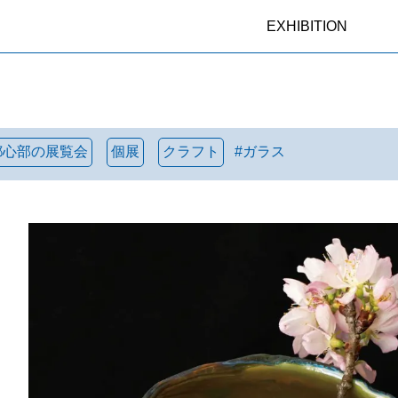
EXHIBITION
都心部の展覧会
個展
クラフト
#
ガラス