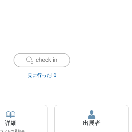
見に行った!
0
詳細
出展者
ラフト
の展覧会