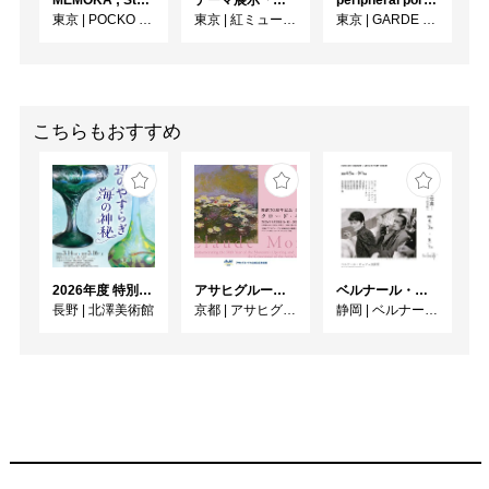
東京
|
POCKO GALLERY TOKYO
東京
|
紅ミュージアム
東京
|
GARDE GALLERY
こちらもおすすめ
2026年度 特別展「ガレとドーム、アール･ヌーヴォーのガラス 水辺のやすらぎ、海の神秘」
アサヒグループ大山崎山荘美術館 開館30周年記念展「没後100年 クロード・モネ」
ベルナール・ビュフェと写真 ーカメラがとらえたビュフェとその時代、そして21 世紀へ
長野
|
北澤美術館
京都
|
アサヒグループ大山崎山荘美術館
静岡
|
ベルナール・ビュフェ美術館