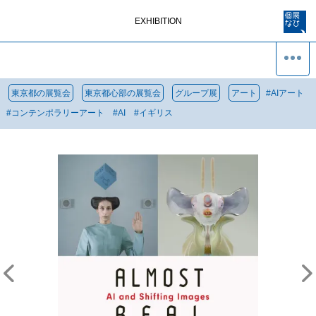
EXHIBITION
東京都の展覧会
東京都心部の展覧会
グループ展
アート
#
AIアート
#
コンテンポラリーアート
#
AI
#
イギリス