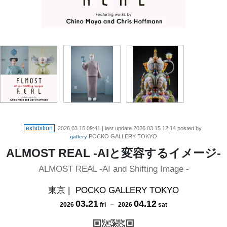
exhibition
2026.03.15 09:41
| last update
2026.03.15 12:14
posted by
POCKO GALLERY TOKYO
gallery
ALMOST REAL -AIと変容するイメージ-
ALMOST REAL -AI and Shifting Image -
東京
|
POCKO GALLERY TOKYO
03
.
21
04
.
12
2026
fri
－
2026
sat