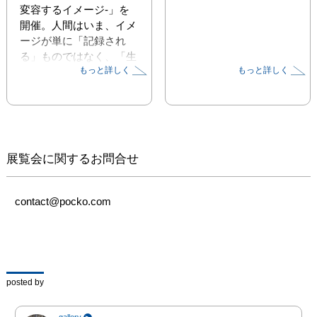
変容するイメージ-」を
開催。人間はいま、イメ
ージが単に「記録され
る」ものではなく、「生
もっと詳しく
もっと詳しく
成され、モデル化され、
推論される」時代を生き
ている。今展では、この
視覚文化の転換点を、二
人のアーティストの実践
を通して考察する。
展覧会に関するお問合せ
contact@pocko.com
posted by
gallery