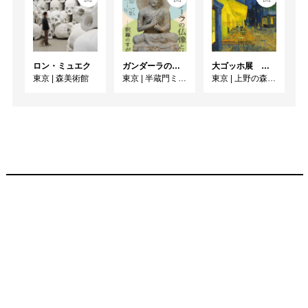
ロン・ミュエク
ガンダーラの仏像と仏伝ー釈尊のすがたー
大ゴッホ展 夜のカフェテラス
東京
|
森美術館
東京
|
半蔵門ミュージアム
東京
|
上野の森美術館