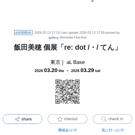
exhibition
2026.03.13 17:19
| last update
2026.03.13 17:59
posted by
Morishita Fine Arts
gallery
飯田美穂 個展「re: dot /・/ てん」
東京
|
aL Base
03
.
20
03
.
29
2026
thu
－
2026
sat
興味あり!
0
見に行った!
0