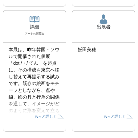
詳細
出展者
アート
の展覧会
本展は、昨年韓国・ソウ
飯田美穂
ルで開催された個展
「dot /・/ てん」を起点
に、その構成を東京へ移
し替えて再提示する試み
です。既存の絵画をモチ
ーフとしながら、点や
線、絵の具と行為の関係
を通して、イメージがど
のように形を変えて立ち
もっと詳しく
もっと詳しく
上がるのかを探ります。
展示そのものもまた移動
と反復を繰り返し、見る
者の記憶のなかに静かに