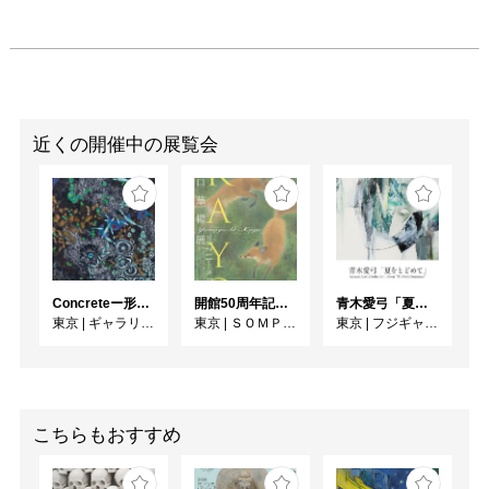
近くの開催中の展覧会
Concreteー形への思いー
開館50周年記念 山口華楊展
青木愛弓「夏をとどめて」
東京
|
ギャラリー絵夢
東京
|
ＳＯＭＰＯ美術館
東京
|
フジギャラリー新宿
こちらもおすすめ