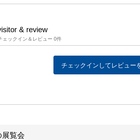
個のあ
「気配
点を当
visitor & review
響のよ
チェックイン＆レビュー
0
件
ってい
品は鑑
って変
チェックインしてレビュー
成立を
る「可
ものと
「mut
とは、
なく、
の展覧会
合わな