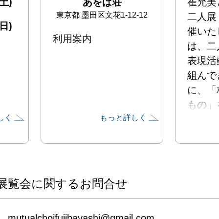
土)
あをば荘
崔允美
東京都
墨田区文花1-12-12
二人展「
日)
催いた
利用案内
は、二
表現活
組んで
に、「
もの」
しく
もっと詳しく
とする
同じ学
う偶然
まった
展覧会に関するお問合せ
国を隔
な往来
mutualchoifujibayashi@gmail.com