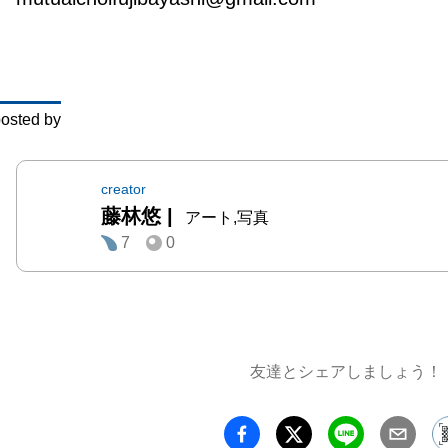
ことで
かし、
によっ
え困難
osted by
験して
が変化
で、反
creator
藤林悠
|
やかに
アート,写真
7
0
は、そ
が必要
は、そ
共有し
影響を
友達とシェアしましょう！
関係性
します。