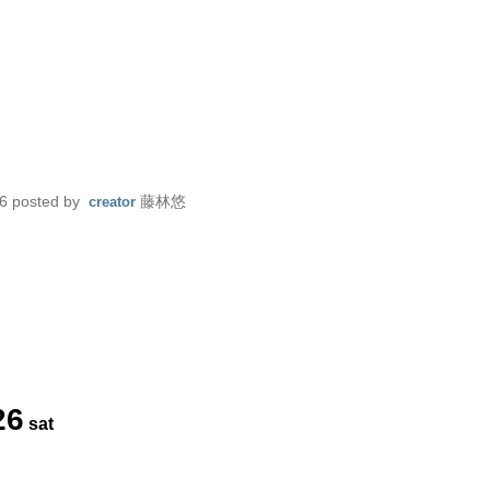
6
posted by
藤林悠
creator
26
sat