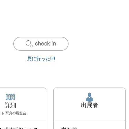
見に行った!
0
詳細
出展者
ート,写真
の展覧会