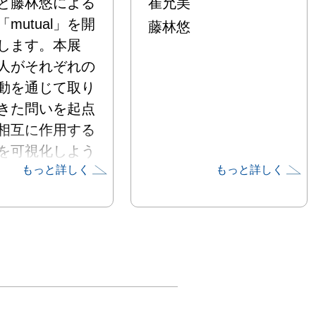
と藤林悠による
崔允美
mutual」を開
藤林悠
します。本展
人がそれぞれの
動を通じて取り
きた問いを起点
相互に作用する
を可視化しよう
もっと詳しく
もっと詳しく
試みです。

校で学んだとい
の出会いから始
二人の関係は、
てながらも自然
と対話を重ねる