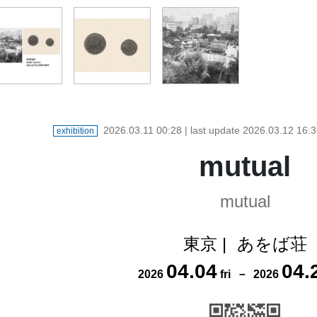
2026.03.11 00:28
| last update
2026.03.12 16:3
exhibition
mutual
mutual
東京
|
あをば荘
04
.
04
04
.
2026
fri
－
2026