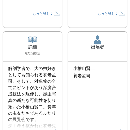
もっと詳しく
もっと詳しく
詳細
出展者
写真
の展覧会
解剖学者で、大の虫好き
小檜山賢二
としても知られる養老孟
養老孟司
司。そして、対象物の全
てにピントがあう深度合
成技法を駆使し、昆虫写
真の新たな可能性を切り
拓いた小檜山賢二。長年
の虫友だちであるふたり
の展覧会です。

深く考え抜かれた養老先