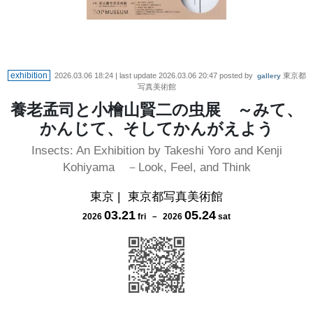
exhibition
2026.03.06 18:24
| last update
2026.03.06 20:47
posted by
東京都
gallery
写真美術館
養老孟司と小檜山賢二の虫展 ～みて、
かんじて、そしてかんがえよう
Insects: An Exhibition by Takeshi Yoro and Kenji
Kohiyama －Look, Feel, and Think
東京
|
東京都写真美術館
03
.
21
05
.
24
2026
fri
－
2026
sat