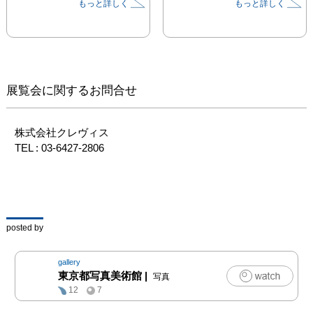
もっと詳しく
もっと詳しく
生の言葉と、虫たちを数
百倍に大きくした小檜山
先生の写真を、 大小さ
まざまなパネルや立体展
示物、映像にしました。

驚きと不思議に満ちた虫
展覧会に関するお問合せ
たちの「なんだ、これ
は？」の世界を、ぜひお
楽しみください。

株式会社クレヴィス

TEL : 03-6427-2806
こたえはぜんぶ、虫にあ
る。

かたちを見る。すべては
そこからはじまった。

posted by
ありのままを見ればいい
んです。木の枝の葉っぱ
gallery
をよく見てください。

東京都写真美術館
|
写真
あの葉っぱ一枚が、すべ
12
7
ての答えでしょう。

虫だってそう。もう、答