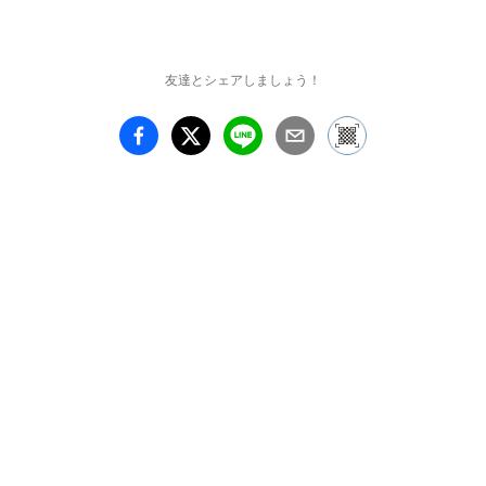
えはそこにある。

自然からの答えは、もう
目の前にあるのです　
友達とシェアしましょう！
―　養老孟司

【主な展示物】

・言葉と写真で、虫、そ
して自然の見かたを問い
かける立体展示物「養老
ボックス」。

・虫のすべてにピントを
合わせる深度合成技術を
駆使した超拡大写真パネ
ル。

・養老先生の虫採り映像
や最先端の3Dデジタル
映像。

【見どころ】
