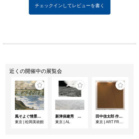
・「なんだ、これは？」
チェックインしてレビューを書く
と感じたことを考えてみ
よう。

・写真撮影OK！

【プロフィール】

養老孟司（ようろうたけ
し）　

1937年 神奈川県生ま
れ。解剖学者、東京大学
近くの開催中の展覧会
名誉教授、大の虫好き。

小檜山賢二（こひやまけ
んじ）

1942年 東京都生まれ。
情報通信研究者、慶應義
塾大学名誉教授、マイク
風そよぐ情景 ヴィクトリア朝絵画・フランス印象派
新津保建秀 時の旅—写真はいつ届くのか
田中信太郎 作品展
東京
|
松岡美術館
東京
|
AL
東京
|
ART FRONT GALLERY