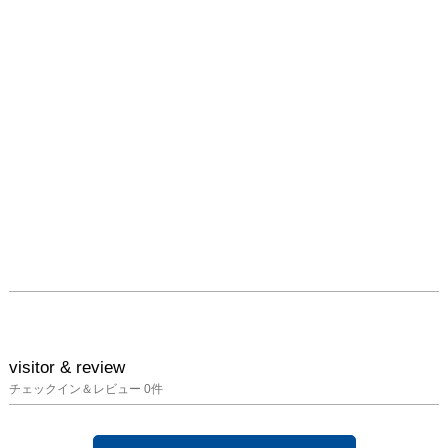
2024年に大分県立美術館
で開催し、来場者28,949
人が驚いた「なんだ、こ
れは？」の世界。

新たに「デザインあ」展
のデザイナー岡崎智弘氏
を迎え、バージョンアッ
プして東京展で初公開！

・会場は養老先生の思考
の部屋。そこかしこに言
葉が散りばめられていま
す。

・わずか数ミリ、数セン
チの虫たちを数百倍に拡
大。虫たちの細部をよー
く見てみよう。

・見えなかった小さなも
visitor & review
のたちを知る。身近にい
チェックイン＆レビュー
0
件
る虫たちの存在を感じて
みよう。
