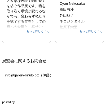
ど多彩な表現で猫の魅力
Cyan Nekosaka
を紡ぐ作品展です。猫を
霜田有沙
取り巻く環境が変わるな
外山朋子
かでも、変わらず私たち
ネコジンタイル
を魅了する存在としての
猫への愛情と、幸せに生
松原千栄里
もっと詳しく
もっと詳しく
きられる未来への願いを
Yukiko
込めています。個性豊か
な猫作品の世界をぜひご
覧ください。
展覧会に関するお問合せ
info@gallery-knulp.biz（伊藤）
posted by