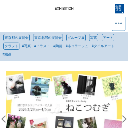
EXHIBITION
東京都の展覧会
東京北部の展覧会
グループ展
写真
アート
クラフト
#
写真
#
イラスト
#
陶芸
#
布コラージュ
#
タイルアート
#
絵画