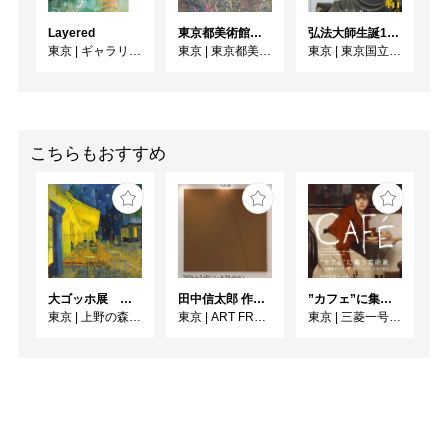
Layered
東京都美術館開館100周年記念 この場所の風景ー上野・大牟田・ブエノスアイレス
弘法大師生誕1250年記念 特別展「空海と真言の名宝」
東京
|
ギャラリー七面坂途中
東京
|
東京都美術館 ギャラリー
東京
|
東京国立博物館
こちらもおすすめ
大ゴッホ展 夜のカフェテラス
田中信太郎 作品展
”カフェ”に集う芸術家 ー印象派からゴッホ、ロートレック、ピカソまで
東京
|
上野の森美術館
東京
|
ART FRONT GALLERY
東京
|
三菱一号館美術館