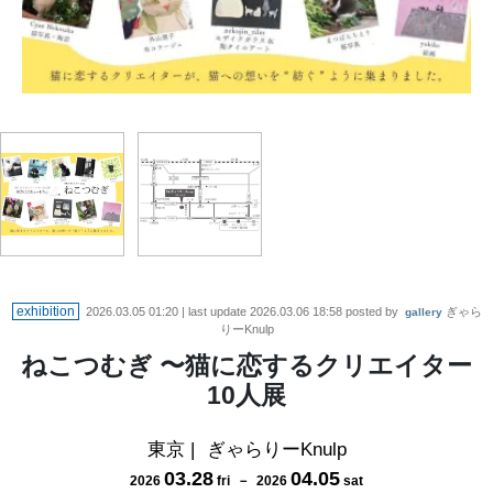
exhibition
2026.03.05 01:20
| last update
2026.03.06 18:58
posted by
ぎゃら
gallery
りーKnulp
ねこつむぎ 〜猫に恋するクリエイター
10人展
東京
|
ぎゃらりーKnulp
03
.
28
04
.
05
2026
fri
－
2026
sat