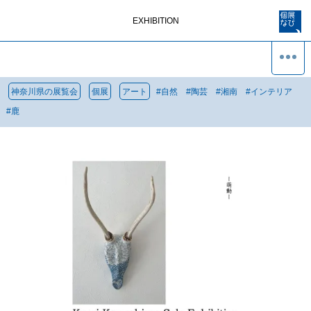
EXHIBITION
神奈川県の展覧会
個展
アート
#
自然
#
陶芸
#
湘南
#
インテリア
#
鹿