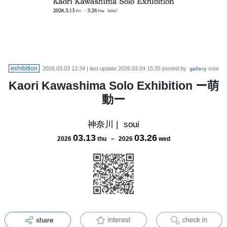
exhibition
2026.03.03 12:34
| last update
2026.03.04 15:25
posted by
soui
gallery
Kaori Kawashima Solo Exhibition ー萌
動ー
神奈川
|
soui
03
.
13
03
.
26
2026
thu
－
2026
wed