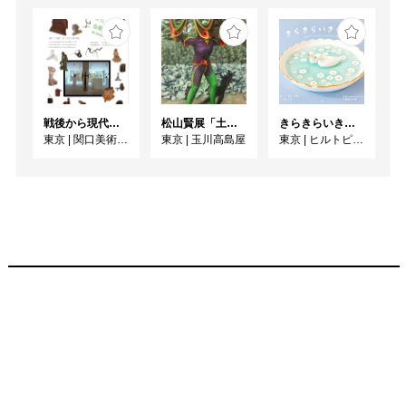
戦後から現代の立体作家たち１ 8月11日まで会期延長
松山賢展「土偶怪人、土器文様画」
きらきらいきもの展 2026 ~のんびりぷかぷかなつやすみのまき~
東京
|
関口美術館東館
東京
|
玉川高島屋
東京
|
ヒルトピアアートスクエア