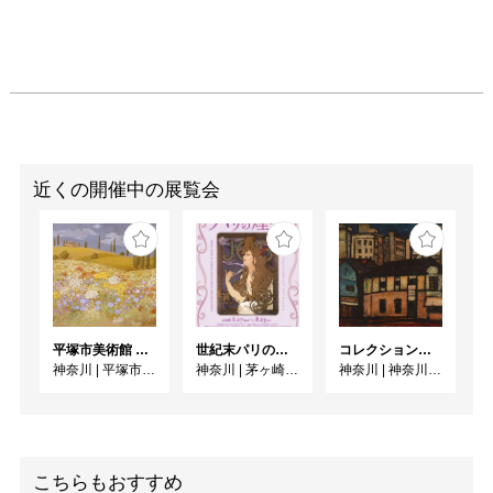
近くの開催中の展覧会
平塚市美術館 特集展 花の表現、その多様性／特別展示 新収蔵品展
世紀末パリの煌めき ーOGATAコレクションにみるミュシャ、シェレ、ロートレック
コレクション展「鎌倉近代美術館」と昭和の美術
神奈川
|
平塚市美術館
神奈川
|
茅ヶ崎市美術館
神奈川
|
神奈川県立近代美術館 葉山
こちらもおすすめ