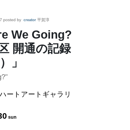
7
posted by
平賀淳
creator
 We Going?
区 開通の記録
）」
g?"
ンハートアートギャラリ
30
sun