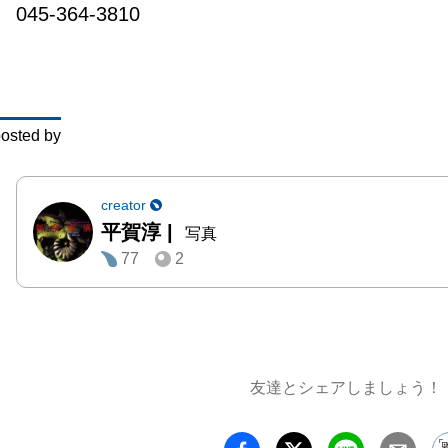
045-364-3810
す。

二俣川
示しま
二俣川
osted by
川に合
3回。

＊201
creator
平賀淳
|
川」・2
写真
77
2
俣川2-b
7月「二
are we
それと
ョンの
友達とシェアしましょう！
川駅ホ
た、20