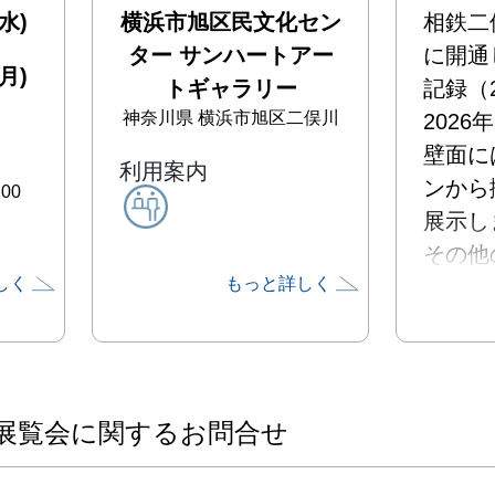
水)
横浜市旭区民文化セン
相鉄二
ター サンハートアー
に開通
月)
トギャラリー
記録（2
神奈川県
横浜市旭区二俣川
2026
壁面に
利用案内
ンから
00
展示し
その他
しく
もっと詳しく
数にな
ルとス
まとめ
私は主
繁華街
展覧会に関するお問合せ
ていま
地元の