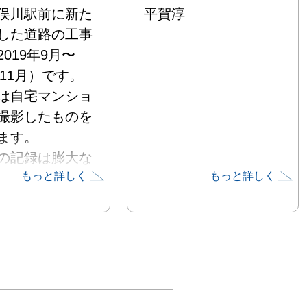
俣川駅前に新た
平賀淳
した道路の工事
019年9月〜
年11月）です。

は自宅マンショ
撮影したものを
ます。

の記録は膨大な
もっと詳しく
もっと詳しく
るため、ファイ
ライドショーに
ました。

に全国の花街・
を撮影・発表し
すが、並行して
記録もしていま