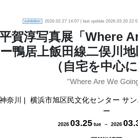
2026.02.27 14:07
| last update
2026.03.20 22:5
exhibition
平賀淳写真展「Where Are
ー鴨居上飯田線二俣川地
（自宅を中心に
"Where Are We Goin
神奈川
|
横浜市旭区民文化センター サ
ー
03
.
25
03
.
2026
tue
－
2026