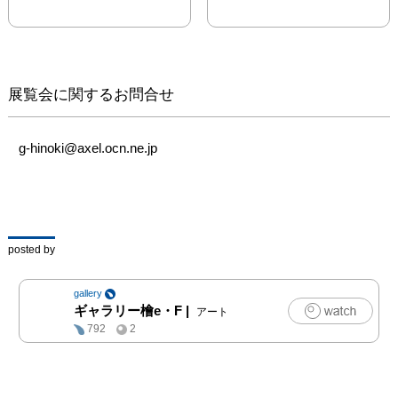
　制作の過程では、画面
上の座標軸として横のラ
インを定め、その間を埋
めるように、あるいは跨
ぐように塗り重ねて行き
展覧会に関するお問合せ
ます。絵具のほか、水や
メディウムの混ぜ方、重
ね方やその順序によって
g-hinoki@axel.ocn.ne.jp
も色彩の見え方や空間が
変質し、重層的になると
同時に揺らぎの様なうね
りが生まれ、それらと呼
吸を合わせるようにして
posted by
制作しています。

　鑑賞される皆様方に
gallery
は、均質な色面に向かう
ギャラリー檜e・F
|
アート
緊張感と浮揚するうねり
792
2
の中から自由に想像を巡
らせていただきたいと思