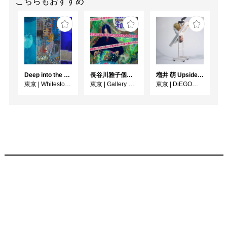
こちらもおすすめ
Deep into the Blue―蒼の深層へ：木梨アイネ、名坂千吉郎、猪熊克芳
長谷川雅子個展「終わりなき森の美術館」
増井 萌 Upside-Down
東京
|
Whitestone Gallery
東京
|
Gallery MUMON
東京
|
DiEGO表参道