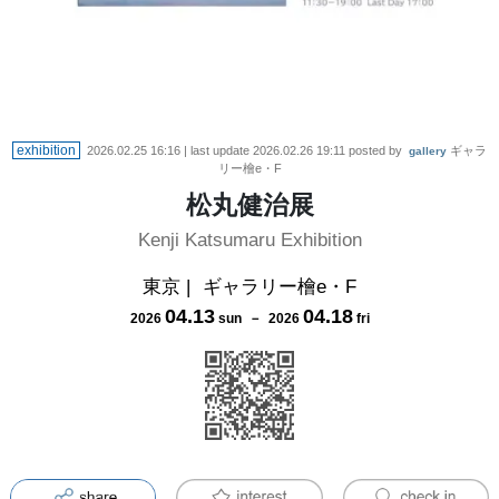
exhibition
2026.02.25 16:16
| last update
2026.02.26 19:11
posted by
ギャラ
gallery
リー檜e・F
松丸健治展
Kenji Katsumaru Exhibition
東京
|
ギャラリー檜e・F
04
.
13
04
.
18
2026
sun
－
2026
fri