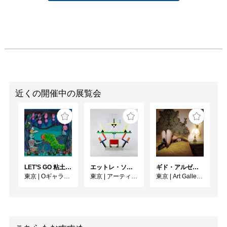
近くの開催中の展覧会
LET’S GO 粘土（クレイ）ジ−
エットレ・ソットサス —魔法がはじまるとき、デザインは生まれる
ギド・アルゼンチーニ写真展 『女性的宇宙』
東京
|
Oギャラリー
東京
|
アーティゾン美術館
東京
|
Art Gallery M84