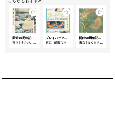
こちらもおすすめ
開館10周年記念 「北斎 広重 ふたりの富士、それぞれの富士」
プレイバック！ミレニアム1991→2001 版画が／版画で越えた境界
開館50周年記念 山口華楊展
東京
|
すみだ北斎美術館
東京
|
町田市立国際版画美術館
東京
|
ＳＯＭＰＯ美術館