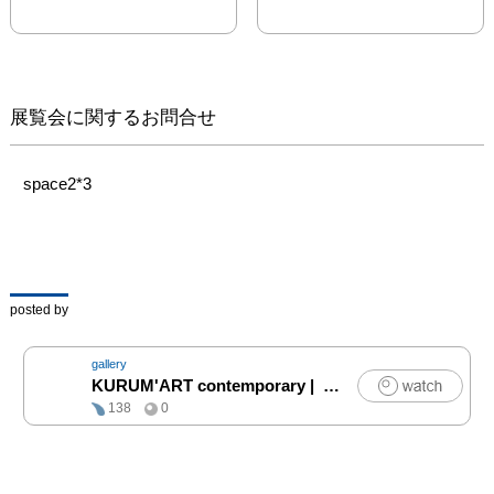
をしながら制作を続けて
います。

以下は作家のステートメ
ントです。

展覧会に関するお問合せ
季節の足音がきこえる春
の夜に、耳を澄まして音
色を探す。

space2*3
むせかえるような植物の
息吹の匂いを感じる、あ
ざやかな夜。

移ろう季節は世界の理
(ことわり)、あこがれは
posted by
常に。

さまざまな瞬間を捉えた
gallery
いと描いています。

KURUM'ART contemporary
|
アート
138
0
毎春恒例、今年で13回目
の個展です。

春らしい明るい色彩の日
本画による徳島の風景を