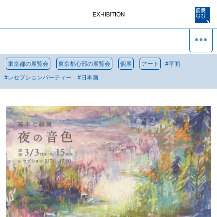
EXHIBITION
東京都の展覧会
東京都心部の展覧会
個展
アート
#
平面
#
レセプションパーティー
#
日本画