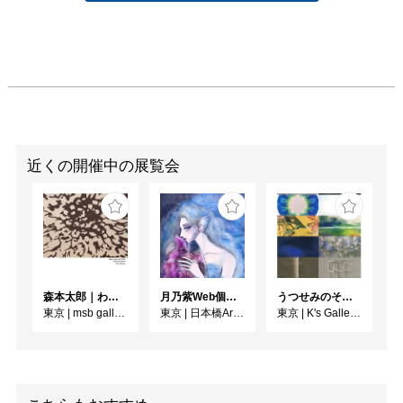
近くの開催中の展覧会
森本太郎｜わたしのパレイドリア
月乃紫Web個展 花幻月色（はなまぼろしのつきいろ）
うつせみのそら展
東京
|
msb gallery
東京
|
日本橋Art.jp
東京
|
K's Gallery room A