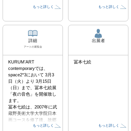
もっと詳しく
もっと詳しく
詳細
出展者
アート
の展覧会
KURUM'ART 
冨本七絵
contemporaryでは、
space2*3において 3月3
日（火）より 3月15日
（日）まで、冨本七絵展
「夜の音色」を開催致し
ます。

冨本七絵は、2007年に武
蔵野美術大学大学院日本
画コースを修了後、故郷
もっと詳しく
もっと詳しく
徳島に帰って後進の指導