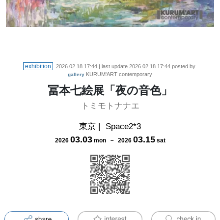
exhibition
2026.02.18 17:44
| last update
2026.02.18 17:44
posted by
KURUM'ART contemporary
gallery
冨本七絵展「夜の音色」
トミモトナナエ
東京
|
Space2*3
03
.
03
03
.
15
2026
mon
－
2026
sat