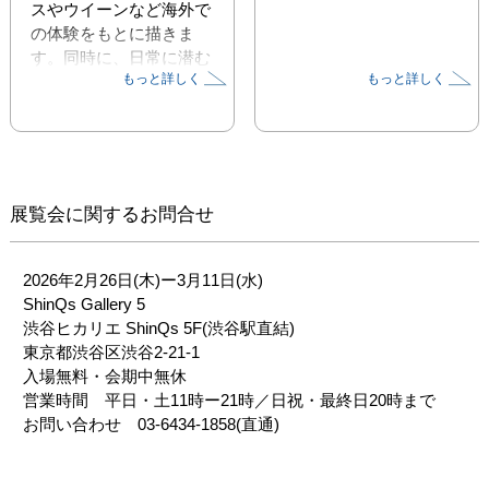
スやウイーンなど海外で
の体験をもとに描きま
す。同時に、日常に潜む
もっと詳しく
もっと詳しく
小さな記憶や温もりを鮮
やかに描くガラス絵シリ
ーズも展開します。 

人間の手による不完全さ
や余白のある絵画空間。
展覧会に関するお問合せ
画家が生み出す肉眼でし
か捉えられないオフライ
ンの解像度。新作ならび
2026年2月26日(木)ー3月11日(水)

に近年の代表作を並べ、
ShinQs Gallery 5

渋谷ヒカリエという都市
渋谷ヒカリエ ShinQs 5F(渋谷駅直結)

の結節点からリトリート
東京都渋谷区渋谷2-21-1

されていく景色をお楽し
入場無料・会期中無休

みください。

営業時間　平日・土11時ー21時／日祝・最終日20時まで

お問い合わせ　03-6434-1858(直通)
井上 樹里 Julie Inoue 

東京都出身 2008年 多摩