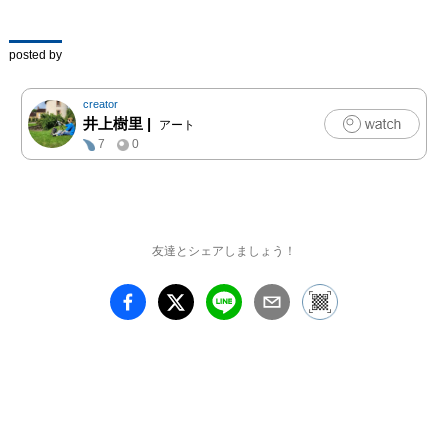
美術大学大学院 油画領
域修了 現在 、主体美術
協会、大田区美術家協会 
posted by
、日本ガラス絵協会 会
員、ヴェロン會同人、ア
creator
ートユニット・妄想公園
井上樹里
|
アート
代表  
7
0
友達とシェアしましょう！