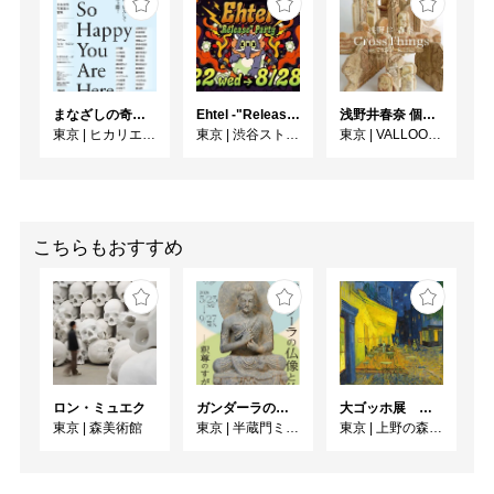
まなざしの奇跡 日本女性写真家の冒険
Ehtel -"Release" Party
浅野井春奈 個展「CrossThings」
東京
|
ヒカリエホール
東京
|
渋谷ストリームホール
東京
|
VALLOON STUDIO SHIBUYA
こちらもおすすめ
ロン・ミュエク
ガンダーラの仏像と仏伝ー釈尊のすがたー
大ゴッホ展 夜のカフェテラス
東京
|
森美術館
東京
|
半蔵門ミュージアム
東京
|
上野の森美術館