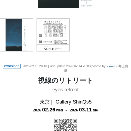
exhibition
2026.02.13 20:18
| last update
2026.02.14 20:03
posted by
井上樹
creator
里
視線のリトリート
eyes retreat
東京
|
Gallery ShinQs5
02
.
26
03
.
11
2026
wed
－
2026
tue