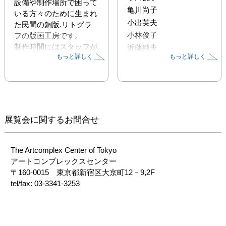
設備や制作場所で困って
亀川尚子
いる方々のために生まれ
小出英夫
た民間の銅版.リトグラ
小林俊子
フの版画工房です。

制作時間にはスタッフが
近藤純夫
もっと詳しく
もっと詳しく
常にいて、版や刷りのト
近藤正子
ラブルなどに対応してい
ますので、初心者からプ
ロの方まで安心して自由
に制作ができます。

研究所ポスターは1971年
展覧会に関するお問合せ
設立時に村井正誠先生よ
り作品の提供を受けまし
た。2025年で設立54年に
The Artcomplex Center of Tokyo

なります。
アートコンプレックスセンター

〒160-0015　東京都新宿区大京町12－9,2F

tel/fax: 03-3341-3253