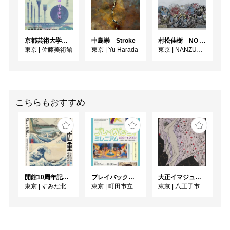
京都芸術大学通信教育課程 ゆうゆう会日本画展
中島崇 Stroke
村松佳樹 NO SEQUENCE
東京
|
佐藤美術館
東京
|
Yu Harada
東京
|
NANZUKA UNDERGROUND
こちらもおすすめ
開館10周年記念 「北斎 広重 ふたりの富士、それぞれの富士」
プレイバック！ミレニアム1991→2001 版画が／版画で越えた境界
大正イマジュリィの世界
東京
|
すみだ北斎美術館
東京
|
町田市立国際版画美術館
東京
|
八王子市夢美術館