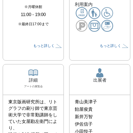
利用案内
※月曜休館
11:00
-
19:00
※最終日17:00まで
もっと詳しく
もっと詳しく
詳細
出展者
アート
の展覧会
東京版画研究所は、リト
青山美津子
グラフの刷り師で東京芸
飴屋俊貴
術大学で非常勤講師をし
新井万智
ていた女屋勘左衛門によ
伊佐信子
り、

小田悦子