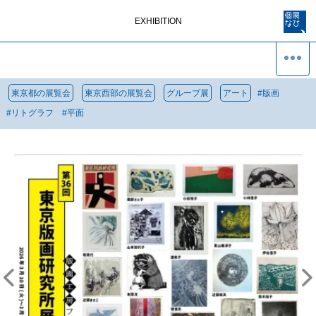
EXHIBITION
東京都の展覧会
東京西部の展覧会
グループ展
アート
#
版画
#
リトグラフ
#
平面