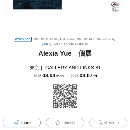
exhibition
2026.02.11 18:04
| last update
2026.02.14 10:04
posted by
GALLERY AND LINKS 81
gallery
Alexia Yue 個展
東京
|
GALLERY AND LINKS 81
03
.
03
03
.
07
2026
mon
－
2026
fri