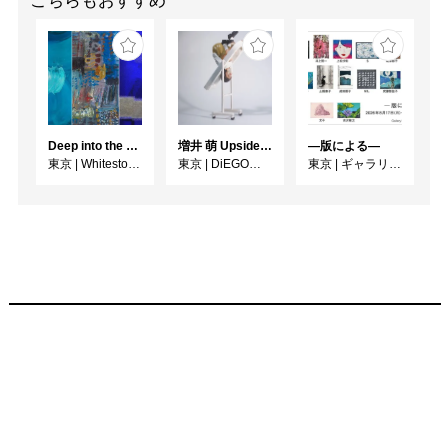
こちらもおすすめ
Deep into the Blue―蒼の深層へ：木梨アイネ、名坂千吉郎、猪熊克芳
増井 萌 Upside-Down
―版による―
東京
|
Whitestone Gallery
東京
|
DiEGO表参道
東京
|
ギャラリー檜B・C