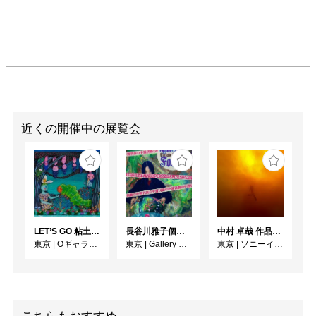
近くの開催中の展覧会
LET’S GO 粘土（クレイ）ジ−
長谷川雅子個展「終わりなき森の美術館」
中村 卓哉 作品展 鬼界
東京
|
Oギャラリー
東京
|
Gallery MUMON
東京
|
ソニーイメージングギャラリー