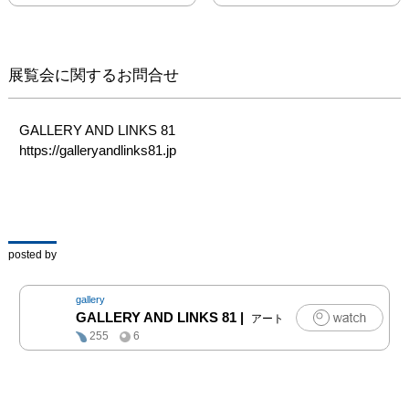
展覧会に関するお問合せ
GALLERY AND LINKS 81

https://galleryandlinks81.jp
posted by
gallery
GALLERY AND LINKS 81
|
アート
255
6