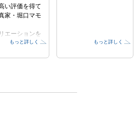
高い評価を得て
真家・堀口マモ
リエーションを
もっと詳しく
もっと詳しく
、未来に希望の
そうと発信する
ェクトが
E FOR ALL」
FOR ALL 2026
マは、
WER」＆
LE」。“銀座ア
和館
U”と“- WABI