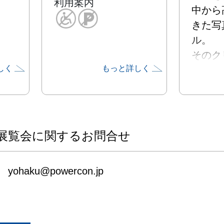
利用案内
中から
きた写
ル。

そのク
しく
もっと詳しく
通じて
火を灯
プロジ
「HOP
です。

展覧会に関するお問合せ
HOPE 
のテー
yohaku@powercon.jp
「PO
「SMI
ポロ昭
YOHAK