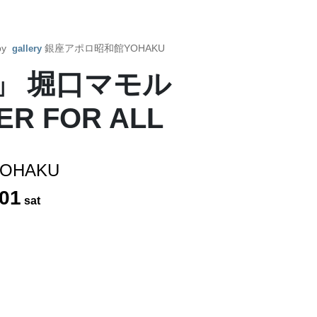
 by
銀座アポロ昭和館YOHAKU
gallery
26」 堀口マモル
 FOR ALL
HAKU
01
sat