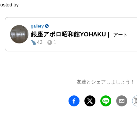
osted by
和・美
ーで繰
す。

gallery
銀座アポロ昭和館YOHAKU
|
アート
43
1
銀座ア
YOHA
POWER
パラ水
ト木村
友達とシェアしましょう！
ンに、
スリー
写真に
によっ
れない