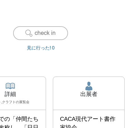
見に行った!
0
詳細
出展者
ト,クラフト
の展覧会
での「仲間たち
CACA現代アート書作
改称し、「日日
家協会