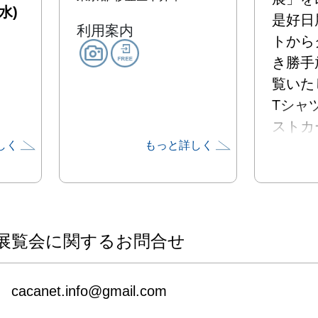
水)
是好日
利用案内
トから
き勝手
覧いた
Tシャ
ストカ
しく
もっと詳しく
ュアル
どりに
ぜひお
い！
展覧会に関するお問合せ
cacanet.info@gmail.com