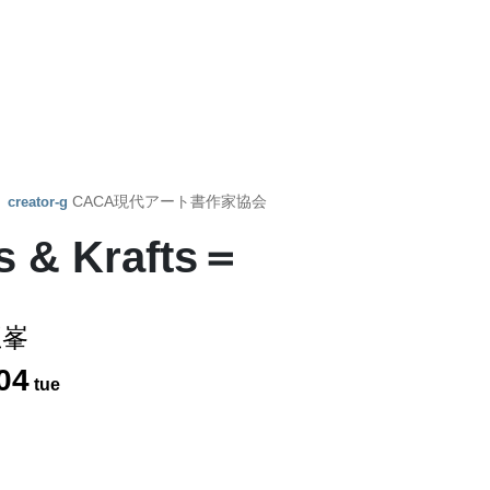
y
CACA現代アート書作家協会
creator-g
 Krafts＝
五峯
04
tue