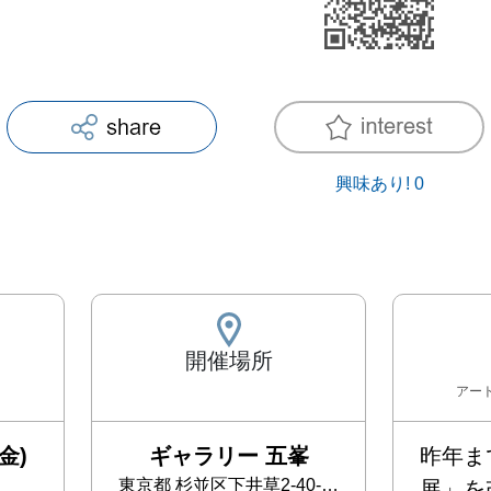
興味あり!
0
開催場所
アー
金)
ギャラリー 五峯
昨年ま
東京都
杉並区下井草2-40-16 2F
展」を