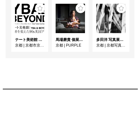
テート美術館 ― YBA & BEYOND 世界を変えた90s英国アート
馬場磨貴 個展 「DONOR」
多田洋 写真展「無頼」
京都
|
京都市京セラ美術館
京都
|
PURPLE
京都
|
京都写真美術館 ギャラリー・ジャパネスク