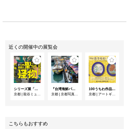
近くの開催中の展覧会
シリーズ展「仏教の思想と文化―インドから日本へ―」 特集展示：仏教美術の聖なる怪物
『台湾海鮮パラダイス』出版記念 清永安雄 写真展
100うちわ作品展2026
京都
|
龍谷ミュージアム
京都
|
京都写真美術館 ギャラリー・ジャパネスク
京都
|
アートギャラリー博宝堂
こちらもおすすめ