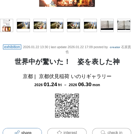
exhibition
2026.01.22 13:30
| last update
2026.01.22 17:09
posted by
石原貫
creator
也
世界中が驚いた！ 姿を表した神
京都
|
京都伏見稲荷 いのりギャラリー
01
.
24
06
.
30
2026
fri
－
2026
mon