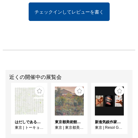
チェックインしてレビューを書く
近くの開催中の展覧会
はだしであるく [トーキョーアーツアンドスペースレジデンス2026 成果発表展 ]
東京都美術館開館100周年記念 この場所の風景ー上野・大牟田・ブエノスアイレス
新進気鋭作家によるアート作品 2026年8月特設展示 木寺 憲吾
東京
|
トーキョーアーツアンドスペース本郷
東京
|
東京都美術館 ギャラリー
東京
|
Resol Gallery Ueno