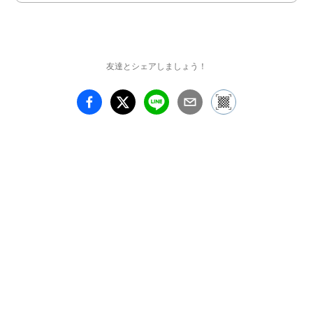
で、自身の周囲に存在す
る静謐さ（せいひつさ）
や荒々しさといった感情
の風景を、鑑賞者と深く
友達とシェアしましょう！
共有することを目指しま
す。

作家Webポートフォリオ

https://rshimizu.jimdofree.
com/
