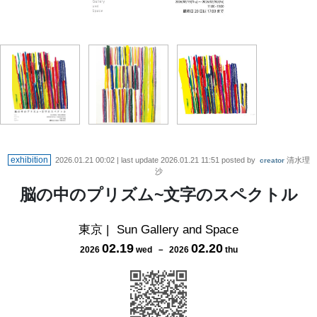
exhibition
2026.01.21 00:02
| last update
2026.01.21 11:51
posted by
清水理
creator
沙
脳の中のプリズム~文字のスペクトル
東京
|
Sun Gallery and Space
02
.
19
02
.
20
2026
wed
－
2026
thu