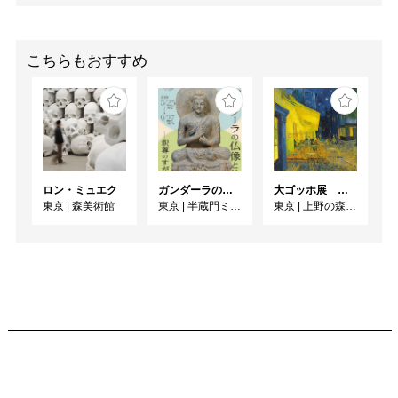
こちらもおすすめ
ロン・ミュエク
ガンダーラの仏像と仏伝ー釈尊のすがたー
大ゴッホ展 夜のカフェテラス
東京
|
森美術館
東京
|
半蔵門ミュージアム
東京
|
上野の森美術館