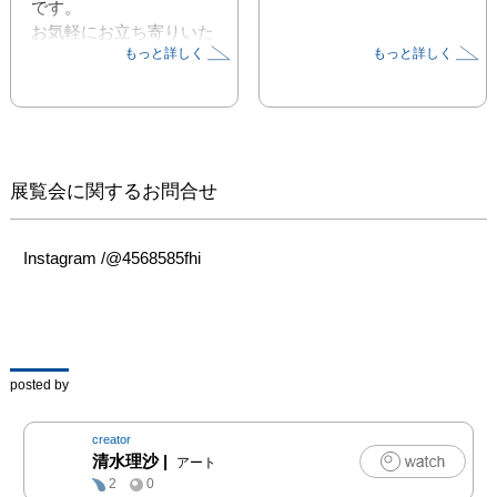
です。

お気軽にお立ち寄りいた
もっと詳しく
もっと詳しく
だければ幸いです。

ステートメント

私は、環境と内なる世界
の根源的な関係性をテー
展覧会に関するお問合せ
マに、絵画を制作してい
ます。私が「内なるも
の」と呼ぶこの世界は、
周囲の環境から得られた
情報が、各感覚器官で処
理されることで生成され
ます。それは、一般的に
感情、心情、あるいは内
posted by
的イメージといった言葉
で表現されるものです。
creator
私は、私自身の感覚体験
清水理沙
|
アート
を色彩で視覚化し、筆致
2
0
や構図と融合させること