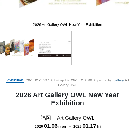
2026 Art Gallery OWL New Year Exhibition
2026 Art Gallery OWL New Year Exhibition
exhibition
2025.12.29 23:18
| last update
2025.12.30 08:38
posted by
Art
gallery
Gallery OWL
2026 Art Gallery OWL New Year
Exhibition
福岡
|
Art Gallery OWL
01
.
06
01
.
17
2026
mon
－
2026
fri