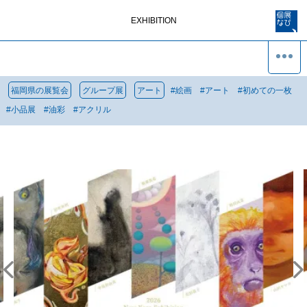
EXHIBITION
福岡県の展覧会
グループ展
アート
#
絵画
#
アート
#
初めての一枚
#
小品展
#
油彩
#
アクリル