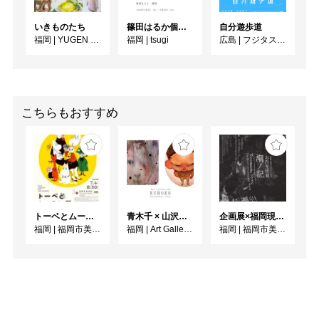
いきものたち
篠田はるか個展「1DAY:4EMOTION」
自分遊歩道
福岡
|
YUGEN Gallery FUKUOKA
福岡
|
tsugi
広島
|
フジタスクエアまるくる大野
こちらもおすすめ
トーベとムーミン展 ～とっておきのものを探 しに～
青木千 × 山沢ヤマコ 2人展 - ECHOES -
企画展×福岡現代作家ファイル 2026 山内光枝展 潮ノ記
S
福岡
|
福岡市美術館
福岡
|
Art Gallery OWL
福岡
|
福岡市美術館