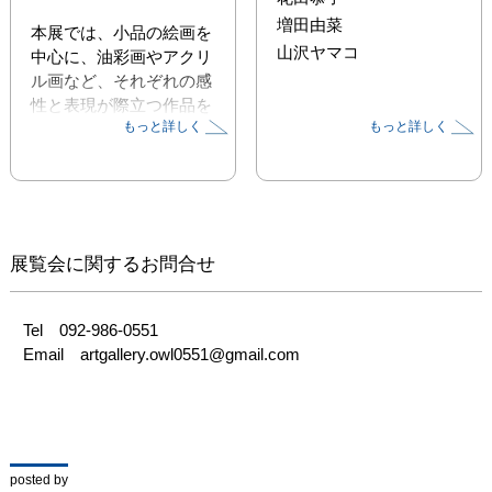
増田由菜
本展では、小品の絵画を
山沢ヤマコ
中心に、油彩画やアクリ
ル画など、それぞれの感
性と表現が際立つ作品を
もっと詳しく
もっと詳しく
多数展示販売いたしま
す。新しい年のはじまり
にふさわしい、静けさの
中に宿る力強さや、日常
にそっと彩りを添える表
現の数々をご紹介しま
展覧会に関するお問合せ
す。

ぜひこの機会にご高覧く
Tel　092-986-0551

ださい。
Email　artgallery.owl0551@gmail.com
posted by