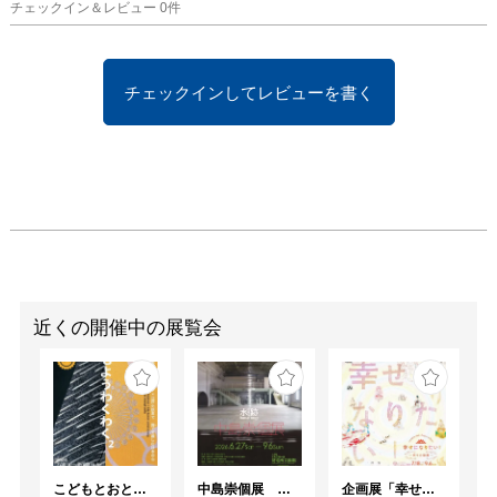
チェックイン＆レビュー
0
件
チェックインしてレビューを書く
近くの開催中の展覧会
こどもとおとなの自由研究 もようわくわく²
中島崇個展 水跡 -traces of energy-
企画展「幸せになりたい！ー祈りの絵画ー」