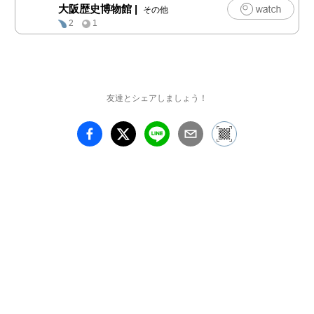
大阪歴史博物館
|
その他
耳をとおして触れた日本
2
1
の民俗・文化の魅力やそ
の豊かさを、数々の作品
から読み解きます。
友達とシェアしましょう！