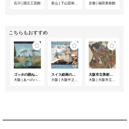
石川
|
国立工芸館
富山
|
下山芸術の森発電所美術館
京都
|
福田美術館
こちらもおすすめ
ゴッホの跳ね橋と印象派の画家たち ヴァルラフ＝リヒャルツ美術館所蔵
スイス絵画の異才 カール‧ヴァルザー
大阪市立美術館開館90周年記念特別展 「水滸伝」
大阪
|
あべのハルカス美術館
大阪
|
大阪中之島美術館
大阪
|
大阪市立美術館