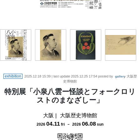
『小泉八雲秘稿画本 妖魔詩話』船幽霊（部分）昭和9年（1934） 島
『怪談』明治37年（1904）松江市立中央図書館蔵
神戸時代の小泉八雲 大阪歴史博物館保管
根県立古代出雲歴史博物館蔵（展示期間：5月13日～6月8日
exhibition
2025.12.18 15:39
| last update
2025.12.25 17:54
posted by
大阪歴
gallery
史博物館
特別展「小泉八雲ー怪談とフォークロリ
ストのまなざしー」
大阪
|
大阪歴史博物館
04
.
11
06
.
08
2026
fri
－
2026
sun