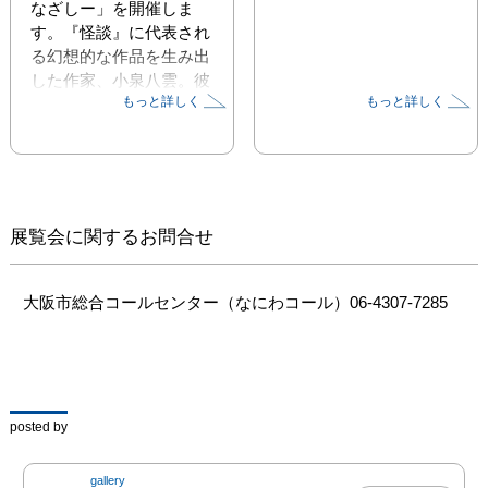
なざしー」を開催しま
す。『怪談』に代表され
る幻想的な作品を生み出
した作家、小泉八雲。彼
もっと詳しく
もっと詳しく
は、日本を「小さな妖精
の国」や「神々の国」と
表現し、異邦人としてそ
の文化を見つめ続けまし
た。そんな八雲の作品に
は、怪異譚(かいいたん)
展覧会に関するお問合せ
や民間信仰、自然観に基
づくものが少なくありま
せん。それは、八雲がフ
大阪市総合コールセンター（なにわコール）06-4307-7285
ォークロリスト（民俗学
者）としての視点も持ち
合わせていたためです。
八雲は、日本人の目に見
えないものへの祈りや自
posted by
然を敬う心を感じとり、
表現しました。本展で
gallery
は、八雲が、自身の目と