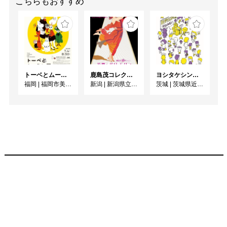
こちらもおすすめ
トーベとムーミン展 ～とっておきのものを探 しに～
鹿島茂コレクション 花開くパリ・モダン
ヨシタケシンスケ展かもしれない
福岡
|
福岡市美術館
新潟
|
新潟県立万代島美術館
茨城
|
茨城県近代美術館