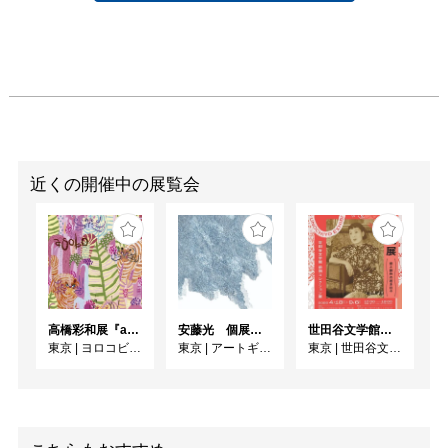
近くの開催中の展覧会
高橋彩和展『asobo』
安藤光 個展『ドローイング細密画展2026』
世田谷文学館コレクション展 没後30年 宇野千代展
東京
|
ヨロコビtoギャラリー
東京
|
アートギャラリー絵の具箱
東京
|
世田谷文学館