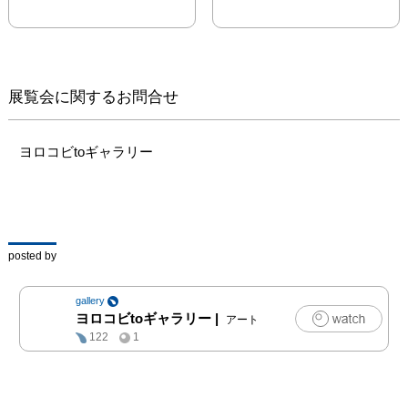
る過程で生まれた

「気ままなヒト像」シリ
ーズから発展させ、

“生活”をテーマに人と関
わる“モノ”に焦点をあて
展覧会に関するお問合せ
た静物表現に取り組む。

祖先から現代へと受け継
がれ、形を変えつつ今に
ヨロコビtoギャラリー
影響を与える“モノ”。

そのルーツを想像し、分
解・再構成した作品を展
示する。

posted by
2025年から2026年へ、
馬が跳ねるように心身も
gallery
軽やかに。

ヨロコビtoギャラリー
|
アート
また一年を無事に過ごせ
122
1
るよう願いを込めて。

絵画・立体・版画など多
様な表現手法を軽やかに
越境する
