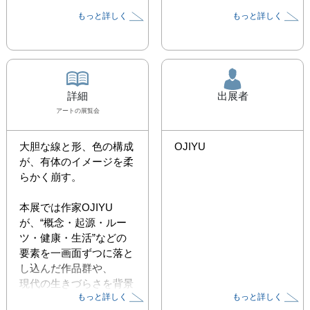
もっと詳しく
もっと詳しく
詳細
出展者
アート
の展覧会
大胆な線と形、色の構成
OJIYU
が、有体のイメージを柔
らかく崩す。

本展では作家OJIYU
が、“概念・起源・ルー
ツ・健康・生活”などの

要素を一画面ずつに落と
し込んだ作品群や、

現代の生きづらさを背景
もっと詳しく
もっと詳しく
に「幸福」「理想」を探