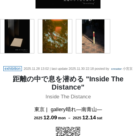
exhibition
2025.11.28 13:02
| last update
2025.11.30 22:18
posted by
小宮京
creator
距離の中で息を潜める "Inside The
Distance"
Inside The Distance
東京
|
gallery晴れ―南青山―
12
.
09
12
.
14
2025
mon
－
2025
sat