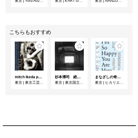
東京
|
Yoru Aozora
東京
|
k ART GALLERY
東京
|
NANZUKA UNDERGROUND
こちらもおすすめ
mitch ikeda photography exhibition「rocks」
杉本博司 絶滅写真
まなざしの奇跡 日本女性写真家の冒険
東京
|
東京工芸大学 写大ギャラリー
東京
|
東京国立近代美術館
東京
|
ヒカリエホール