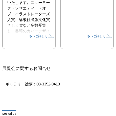
いたします。ニューヨー
ク・ソサエティー・オ
ブ・イラストレーターズ
入賞、講談社出版文化賞
さしえ賞など多数受賞
し、書籍のカバーデザイ
もっと詳しく
もっと詳しく
ンやCDジャケット、記
念切手、ポスターなど多
岐にわたって活動され、
人気作家でありながら現
在は大学で後進の指導に
も力を注いでいます。
展覧会に関するお問合せ
ギャラリー絵夢：03-3352-0413
posted by