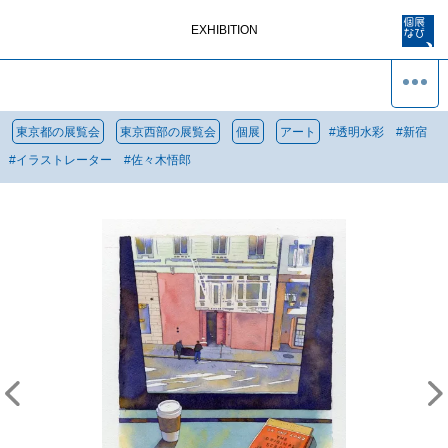
EXHIBITION
東京都の展覧会
東京西部の展覧会
個展
アート
#
透明水彩
#
新宿
#
イラストレーター
#
佐々木悟郎