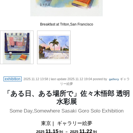
Breakfast at Triton,San Francisco
L.A.Sky
exhibition
2025.11.12 13:58
| last update
2025.11.12 19:04
posted by
ギャラ
gallery
リー絵夢
「ある日、ある場所で」佐々木悟郎 透明
水彩展
Some Day,Somewhere Sasaki Goro Solo Exhibition
東京
|
ギャラリー絵夢
11
.
15
11
.
22
2025
fri
－
2025
fri