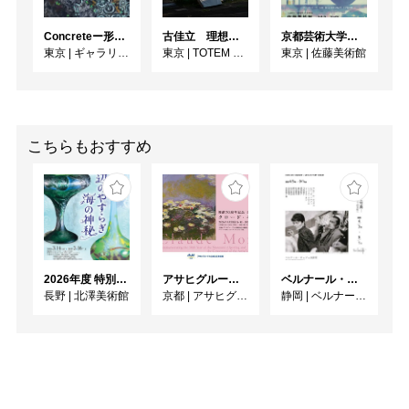
Concreteー形への思いー
古佳⽴ 理想と荒野のあいだ
京都芸術大学通信教育課程 ゆうゆう会日本画展
東京
|
ギャラリー絵夢
東京
|
TOTEM POLE PHOTO GALLERY
東京
|
佐藤美術館
こちらもおすすめ
2026年度 特別展「ガレとドーム、アール･ヌーヴォーのガラス 水辺のやすらぎ、海の神秘」
アサヒグループ大山崎山荘美術館 開館30周年記念展「没後100年 クロード・モネ」
ベルナール・ビュフェと写真 ーカメラがとらえたビュフェとその時代、そして21 世紀へ
長野
|
北澤美術館
京都
|
アサヒグループ大山崎山荘美術館
静岡
|
ベルナール・ビュフェ美術館