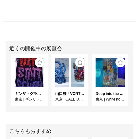
近くの開催中の展覧会
ギンザ・グラフィック・ギャラリー第415回企画展 ダフィ・クーネ：ポスターを構築する ―形をつくる、版をつくる、表現をつくる―
⼭⼝歴「VORTEX」
Deep into the Blue―蒼の深層へ：木梨アイネ、名坂千吉郎、猪熊克芳
東京
|
ギンザ・グラフィック・ギャラリー
東京
|
CALEIDO GINZA THE HUB
東京
|
Whitestone Gallery
こちらもおすすめ