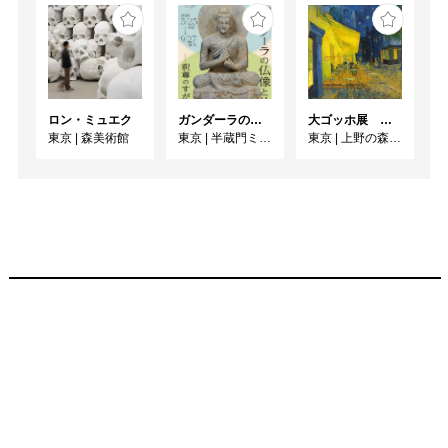
ロン・ミュエク
ガンダーラの仏像と仏伝ー釈尊のすがたー
大ゴッホ展 夜のカフェテラス
東京
|
森美術館
東京
|
半蔵門ミュージアム
東京
|
上野の森美術館