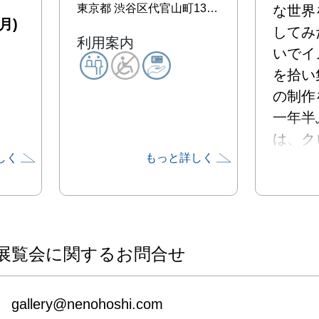
東京都
渋谷区代官山町13-8 キャッスルM113
な世界
月)
してみ
利用案内
いでイ
を拾い
の制作
一年半
は、ク
しく
もっと詳しく
きとめ
ジを膨
や　抽
花の紡
きまし
展覧会に関するお問合せ
自然と
ー”　
gallery@nenohoshi.com
りてき