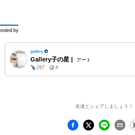
わたし
頃から
osted by
ものや
るもの
せん。
gallery
Gallery子の星
|
で愛で
アート
287
4
れてき
に耳を
と　あ
きが浮
それは
友達とシェアしましょう！
ことな
ように
うので