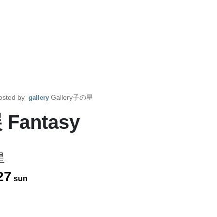
osted by
Gallery子の星
gallery
antasy
星
27
sun