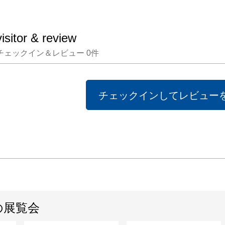
す。

色彩は
visitor & review
重なる
チェックイン＆レビュー
0
件
して、
ると言
きを持
チェックインしてレビュー
す。

重ね合
カタチ

色彩の
りばめ
虹色の
の展覧会
けします
みなさ