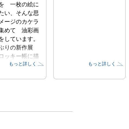
を　一枚の絵に
たい、そんな思
メージのカケラ
集めて　油彩画
をしています。

ぶりの新作展
ロッキー帳に描
もっと詳しく
もっと詳しく
た小さなイメー
らませた人物
象化した鳥や草
ぎだす世界を描
た。タイトルは
　”ファンタジ
という言葉が降
ました。
