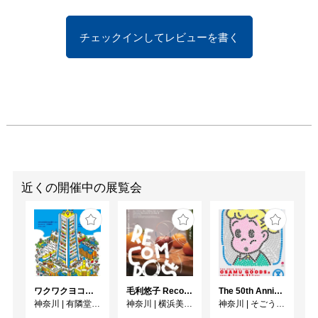
チェックインしてレビューを書く
近くの開催中の展覧会
ワクワクヨコハマ
毛利悠子 Recompose ー 第60回ヴェネチア・ビエンナーレ日本館帰国展
The 50th Anniversary OSAMU GOODS 展
神奈川
|
有隣堂GALLERY
神奈川
|
横浜美術館
神奈川
|
そごう美術館