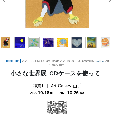
exhibition
2025.10.04 13:40
| last update
2025.10.09 21:30
posted by
Art
gallery
Gallery 山手
小さな世界展ｰCDケースを使ってｰ
神奈川
|
Art Gallery 山手
10
.
18
10
.
26
2025
fri
－
2025
sat