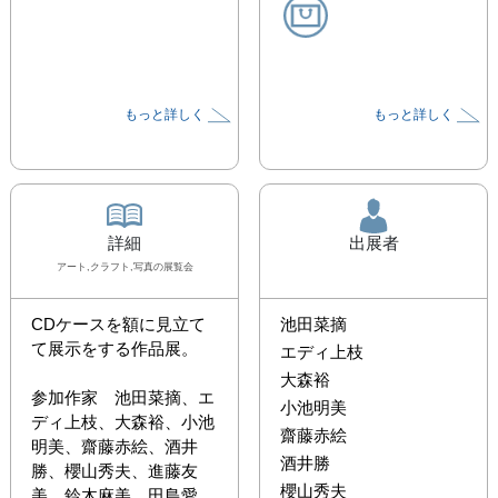
もっと詳しく
もっと詳しく
詳細
出展者
アート,クラフト,写真
の展覧会
CDケースを額に見立て
池田菜摘
て展示をする作品展。

エディ上枝
大森裕
参加作家　池田菜摘、エ
小池明美
ディ上枝、大森裕、小池
齋藤赤絵
明美、齋藤赤絵、酒井
酒井勝
勝、櫻山秀夫、進藤友
櫻山秀夫
美、鈴木麻美、田島愛