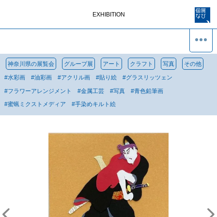
EXHIBITION
神奈川県の展覧会
グループ展
アート
クラフト
写真
その他
#
水彩画
#
油彩画
#
アクリル画
#
貼り絵
#
グラスリッツェン
#
フラワーアレンジメント
#
金属工芸
#
写真
#
青色鉛筆画
#
蜜蝋ミクストメディア
#
手染めキルト絵