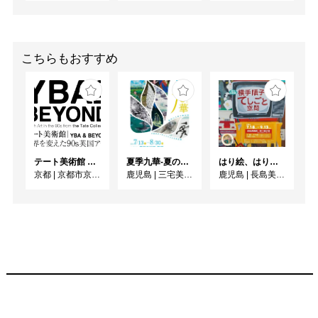
こちらもおすすめ
テート美術館 ― YBA & BEYOND 世界を変えた90s英国アート
夏季九華-夏のわくわく散歩道
はり絵、はり子と消しゴムはんこ 横手順子のてしごと空間
京都
|
京都市京セラ美術館
鹿児島
|
三宅美術館
鹿児島
|
長島美術館