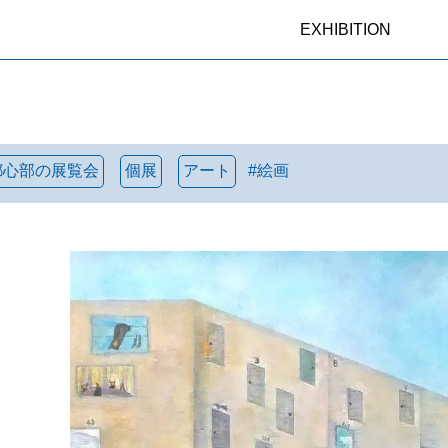
EXHIBITION
都心部の展覧会
個展
アート
#
絵画