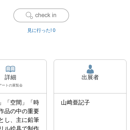
見に行った!
0
詳細
出展者
アート
の展覧会
」「空間」「時
山﨑亜記子
作品の中の重要
とし、主に鉛筆
リル絵具で制作