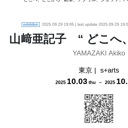
2025.09.29 19:05
| last update
2025.09.29 19:
exhibition
山﨑亜記子 “ どこへ
YAMAZAKI Akiko
東京
|
s+arts
10
.
03
10
.
2025
thu
－
2025