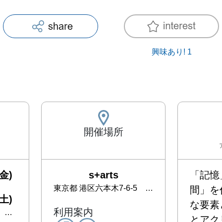
興味あり!
1
開催場所
金)
s+arts
「記憶
東京都
港区六本木7-6-5 六本木栄ビル3F
間」を
土)
な要素
利用案内
日
とアク