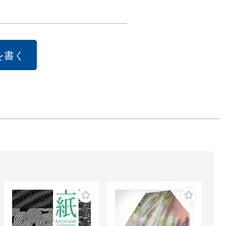
時間、痕跡、消
容そして存在と
メタファー。

を書く
であり、外や世
繋がろうとす
間との結びつ
は失われていく
も言えるでしょ
すでに痕跡とし
にある未来の記
しれない。

、どこか