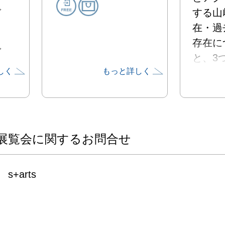
で
する山
在・過
存在に
で
と、3
しく
もっと詳しく
合わせ
りする
間を構
人の存
なく、
展覧会に関するお問合せ
て組み
記憶や
s+arts
念を超
描きま
本展「