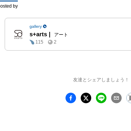
osted by
ら」で
するこ
る場所
gallery
s+arts
|
当てて
アート
115
2
します
作品は
のが、
係性の
に登場
友達とシェアしましょう！
の作品
生き物
ぐるみ
も、様
ファー
れてい