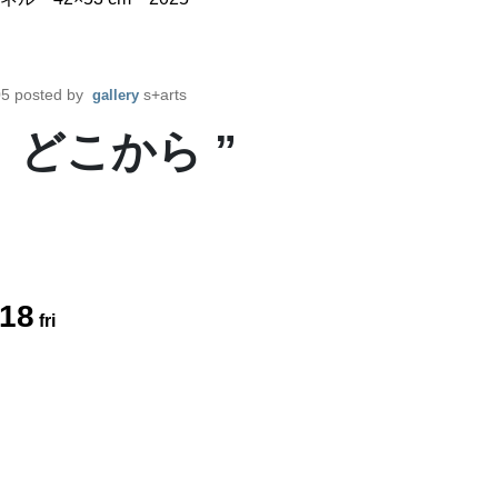
05
posted by
s+arts
gallery
、どこから ”
18
fri