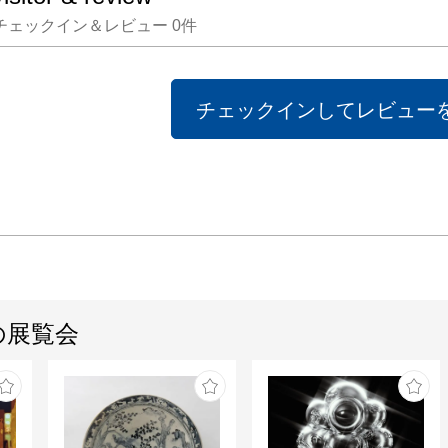
チェックイン＆レビュー
0
件
記憶、
失、変
不在の
チェックインしてレビュー
内面的
界とも
る。空
き。

それら
ものと
う。

の展覧会
または
てそこ
憶かも
どこへ