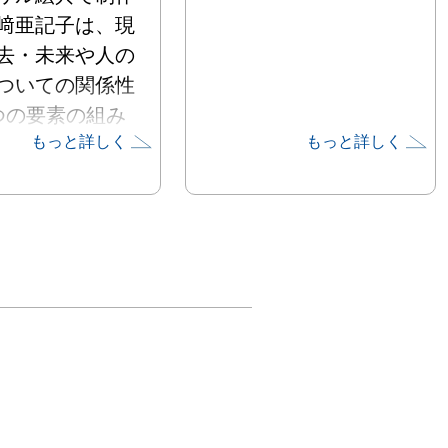
﨑亜記子は、現
去・未来や人の
ついての関係性
つの要素の組み
もっと詳しく
もっと詳しく
や焦点を変えた
ことで、絵画空
成しています。
在を人物画では
関係性を基にし
合わせられた、
空間、時間の概
えた景色として
す。

どこへ、どこか