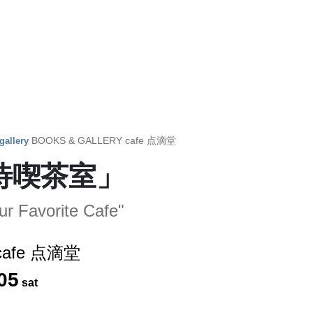
BOOKS & GALLERY cafe 点滴堂
gallery
待喫茶室」
our Favorite Cafe"
cafe 点滴堂
05
sat