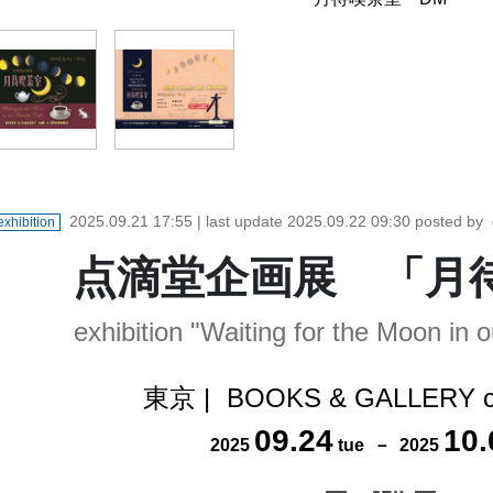
2025.09.21 17:55
| last update
2025.09.22 09:30
posted by
exhibition
点滴堂企画展 「月
exhibition "Waiting for the Moon in 
東京
|
BOOKS & GALLERY 
09
.
24
10
.
2025
tue
－
2025