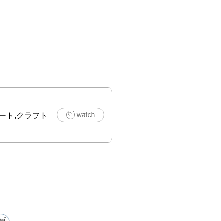
楽しみいただけ
うに………☆
ート,クラフト