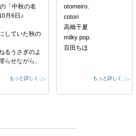
5年の「中秋の名
otomeiro.
0月6日♪

cotori
高橋千夏
にしていた秋の
milky pop.
百田ちほ
ねるうさぎのよ
躍らせながら。

もっと詳しく
もっと詳しく
の宵までの2週
ゆくお月さまの
でながら。

みと過ごす喫茶
ひとときを
