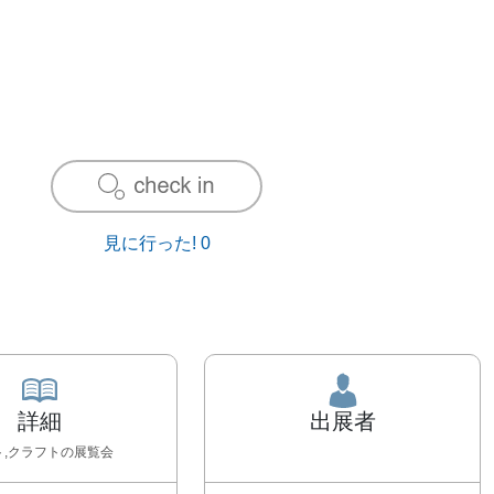
見に行った!
0
詳細
出展者
ト,クラフト
の展覧会