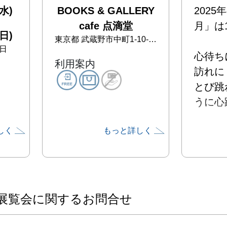
水)
BOOKS & GALLERY
202
cafe 点滴堂
月」は1
日)
東京都
武蔵野市中町1-10-3-2F
日
心待ち
利用案内
訪れに

とび跳
うに心
しく
もっと詳しく
十五夜
間

満ちて
光を愛
展覧会に関するお問合せ
しみじ
室での