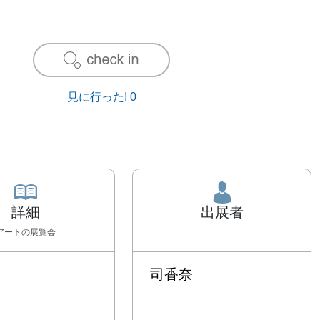
見に行った!
0
詳細
出展者
アート
の展覧会
司香奈