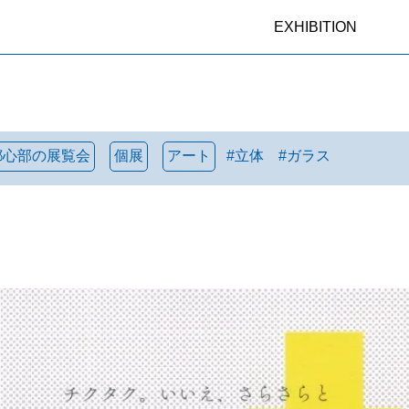
EXHIBITION
都心部の展覧会
個展
アート
#
立体
#
ガラス