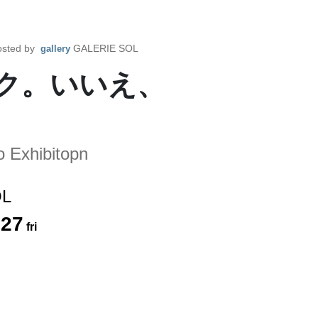
sted by
GALERIE SOL
gallery
タク。いいえ、
」
 Exhibitopn
OL
.
27
fri