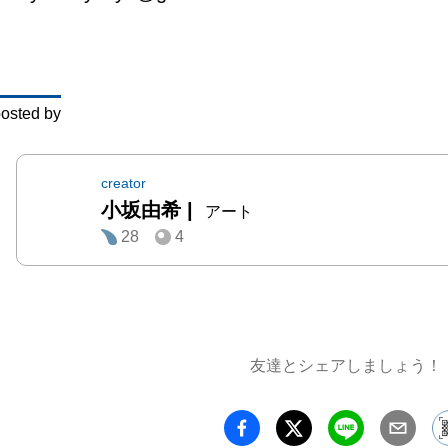
いい感
がら描
を見る
て気持
osted by
私の絵
いいな
す。
creator
小坂由希
|
アート
28
4
友達とシェアしましょう！