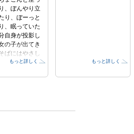
り、ぼんやり立
たり、ぼーっと
り、眠っていた
分自身が投影し
女の子が出てき
そばにはやさし
もっと詳しく
もっと詳しく
ものがいてくれ
素敵なものが降
たり、なにかに
ていたりしま
こしの不安やさ
をやわらげてく
。日々の中のき
ふわふわ、心地