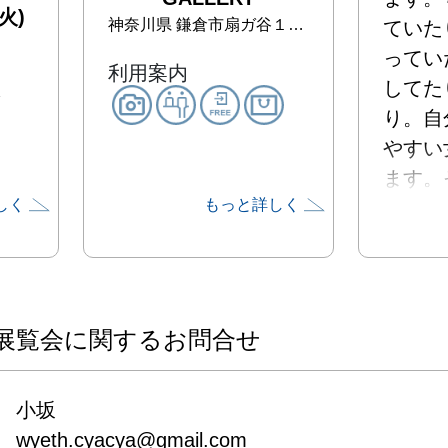
火)
神奈川県
鎌倉市扇ガ谷１−１−２１
ていた
ってい
利用案内
してた
り。自
やすい
ます。
しく
もっと詳しく
い生き
たり、
ってい
包まれ
す。す
展覧会に関するお問合せ
みしさ
れます
小坂

らきら
wyeth.cyacya@gmail.com　