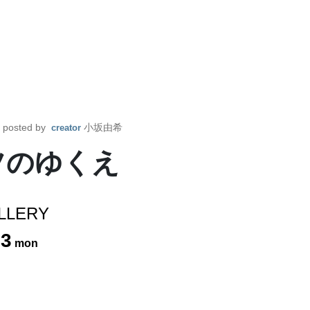
posted by
小坂由希
creator
ツのゆくえ
LLERY
23
mon