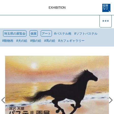
EXHIBITION
埼玉県の展覧会
個展
アート
#
パステル画
#
ソフトパステル
#
動物画
#
犬の絵
#
猫の絵
#
馬の絵
#
カフェギャラリー