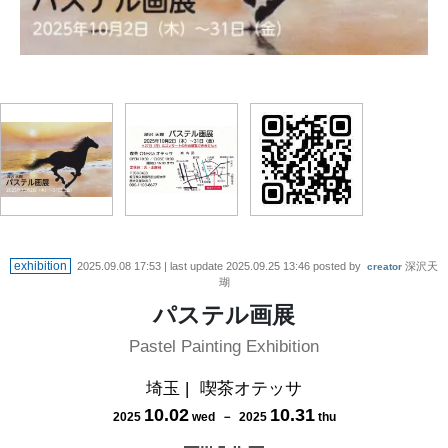
地図
exhibition
2025.09.08 17:53
| last update
2025.09.25 13:46
posted by
深沢天
creator
瑚
パステル画展
Pastel Painting Exhibition
埼玉
|
喫茶オテッサ
10
.
02
10
.
31
2025
wed
－
2025
thu