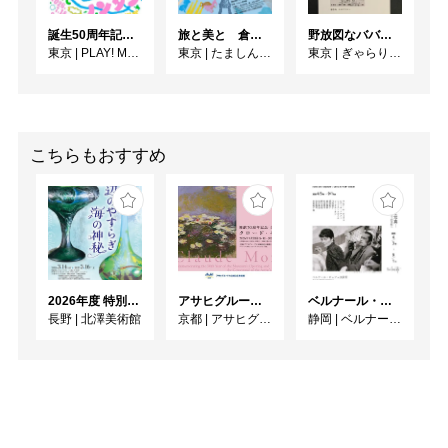
誕生50周年記念 ノンタン ずっとともだち !!!
旅と美と 倉田三郎と美術家たちが出会った異国
野放図なババロア達 展
東京
|
PLAY! MUSEUM
東京
|
たましん美術館
東京
|
ぎゃらりーロア
こちらもおすすめ
2026年度 特別展「ガレとドーム、アール･ヌーヴォーのガラス 水辺のやすらぎ、海の神秘」
アサヒグループ大山崎山荘美術館 開館30周年記念展「没後100年 クロード・モネ」
ベルナール・ビュフェと写真 ーカメラがとらえたビュフェとその時代、そして21 世紀へ
長野
|
北澤美術館
京都
|
アサヒグループ大山崎山荘美術館
静岡
|
ベルナール・ビュフェ美術館