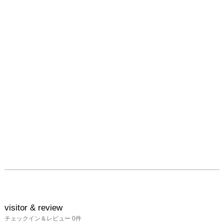
ニック食材の即売「とれ
たて市」を開催いたしま
す。

一日だけのとれたて市。
完売必至。売切御免で
す。もしお時間ありまし
たら、ぜひお越しいただ
きたいです。

■Wacca Farm（ワッカフ
ァーム）

　岡山県瀬戸内市邑久
町。

　ここで農業にとりくむ
若者たちがいる。

　彼らの名前はワッカフ
ァーム。

　邑久町の谷の奥。

　忘れ去られたような場
visitor & review
所で、日々土と向きあっ
チェックイン＆レビュー
0
件