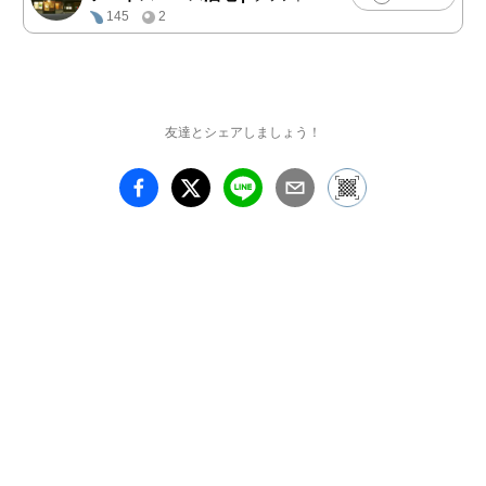
わたち、約２００点が油
145
2
亀に大集合。

うつわと野菜。

出来上がる形は違って
も、土に向かうひたむき
友達とシェアしましょう！
な想いは、お互いに共通
するものがあります。

土に向き合う若者たちの
想いを、たっぷりと詰め
込んだ企画展「うつわの
収穫祭」。

秋のスタートに、たくさ
んの方にお越しいただき
たいと願っております。

なお、展覧会中、秋分の
日の９月２３日（木・祝
日）には、Wacca Farm
とコタンを招き、とれた
ての無農薬野菜やオーガ