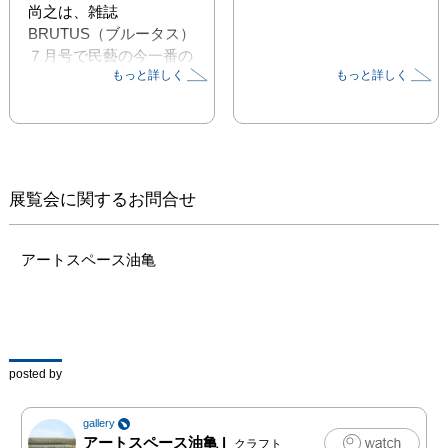
尚之は、雑誌
BRUTUS（ブルータス）
７月号で民藝の今一番の
もっと詳しく
もっと詳しく
注目アーティストとして
特集されました。）

うだるような暑さもよう
やく終わり。アート満開
な季節、「秋」がやって
展覧会に関するお問合せ
きます。

暑い夏をのりこえて、産
アートスペース油亀
地直送。南の国、九州か
ら岡山にやってくる。

飴色が美しいカップ＆ソ
ーサーや、アイスブルー
のタンブラー。

posted by
粉引唐津の片口鉢、リム
のパスタ皿まで。

gallery
思わず食欲をそそるうつ
アートスペース油亀
|
クラフト