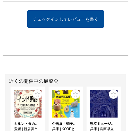
ている。

　彼らは無農薬で野菜を
チェックインしてレビューを書く
つくる。

　その野菜はには彼らの
真摯な思いがつまってい
る。

　まっすぐにひたむき
に。

　土を耕して収穫した野
菜たち。

　ワッカファームの姿
は、陶芸家とよく似てい
近くの開催中の展覧会
ます。

　陶芸家も、土を寝か
せ、土を練り、手のひら
でひとつひとつ、うつわ
を形作る。

カルン・タカール・コレクション インド更紗 世界をめぐる物語
企画展「硝子の動物園 2026」
県立ミュージアムズ連携企画 ミュージアムのミステリー
　己のうつわを収穫する
愛媛
|
新居浜市美術館
兵庫
|
KOBEとんぼ玉ミュージアム
兵庫
|
兵庫県立美術館