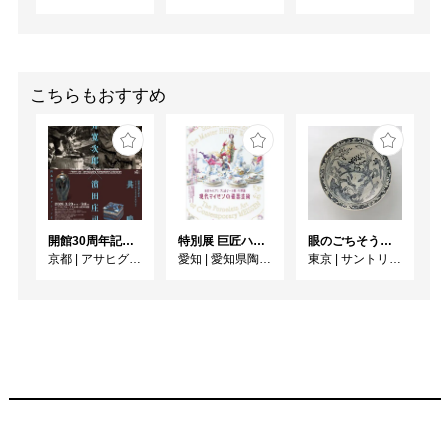
ために、日々、土と向き
合っています。

　「美味しい野菜を届け
たい」

　「良いうつわを届けた
こちらもおすすめ
い」

　彼らは同じ「土」を使
って、真摯にお客さんと
向き合っている。

　九州の陶芸家と岡山の
開館30周年記念 山本爲三郎・河井寬次郎没後60年記念 「共鳴 河井寬次郎 × 濱田庄司 ー山本爲三郎コレクションより」
特別展 巨匠ハインツ・ヴェルナーの描いた物語（メルヘン） ー現代マイセンの磁器芸術ー
眼のごちそう 食器
農業集団ワッカファー
京都
|
アサヒグループ大山崎山荘美術館
愛知
|
愛知県陶磁美術館
東京
|
サントリー美術館
ム。

　今回の展覧会では、
「想いをこめたぶんだけ
育つんです。うつわも野
菜も」をコンセプトに美
味しいうつわと野菜をみ
なさまにお届けします。

■コタン
