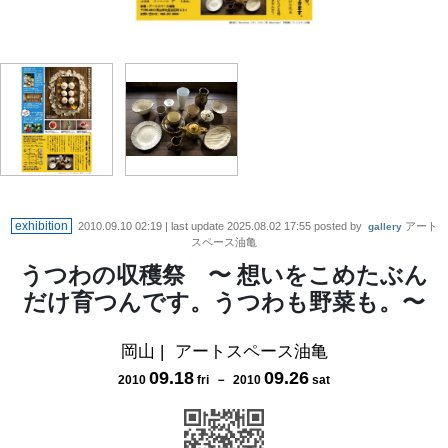
exhibition
2010.09.10 02:19
| last update
2025.08.02 17:55
posted by
アート
gallery
スペース油亀
うつわの収穫祭 〜 想いをこめたぶん
だけ育つんです。うつわも野菜も。〜
岡山
|
アートスペース油亀
09
.
18
09
.
26
2010
fri
－
2010
sat