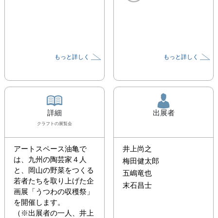
もっと詳しく
もっと詳しく
詳細
出展者
クラフト
の展覧会
アートスペース油亀で
井上尚之
は、九州の陶芸家４人
梅田健太郎
と、岡山の野菜をつくる
五嶋竜也
若者たちを取り上げた企
末石昌士
画展「うつわの収穫祭」
を開催します。 

（※出展者の一人、井上