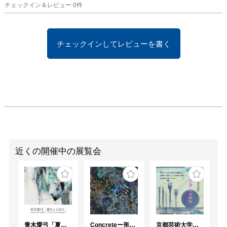
ては消える記憶の欠片
チェックイン＆レビュー
0
件
に、人間の深みや美しさ
を見出しています。

絵画制作とは、その儚い
チェックインしてレビューを書く
一瞬を永遠に作品の中に
留める試みでもありま
す。

この「儚さ」は、決して
悲観的な意味合いではあ
りません。

それは日本人が古くから
大切にしてきた「ものの
あはれ」に通じる、しみ
じみとした無常観であ
近くの開催中の展覧会
り、儚さのなかに宿る美
しさそのものです。この
独自の感性を、私の絵画
を通して表現したいと考
えています。

青木愛弓「夏をとどめて」
Concreteー形への思いー
京都芸術大学通信教育課程 ゆうゆう会日本画展
青木 愛弓
