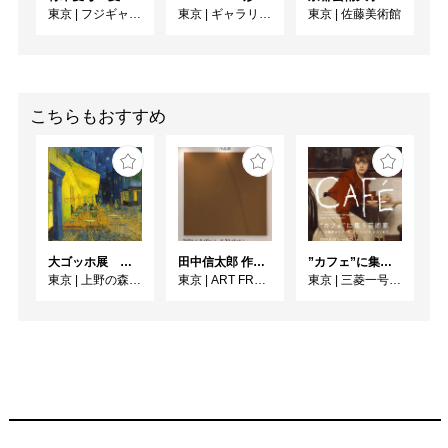
東京
|
フジギャラリー新宿
東京
|
ギャラリー絵夢
東京
|
佐藤美術館
♦♦♦青木愛弓について♦♦♦

1982　東京都出身

2007　東京藝術大学美術
こちらもおすすめ
学部絵画科油画専攻卒業

2009　東京藝術大学大学
院美術研究科修士課程壁
画第二研究領域修了

フジギャラリー新宿（東
京）、B-gallery（東京）
大ゴッホ展 夜のカフェテラス
田中信太郎 作品展
”カフェ”に集う芸術家 ー印象派からゴッホ、ロートレック、ピカソまで
での個展のほか、グルー
東京
|
上野の森美術館
東京
|
ART FRONT GALLERY
東京
|
三菱一号館美術館
プ展多数。

イタリヤや中国での展覧
会にも出品。

公共施設や個人邸でも多
くの絵画作品が展示され
ている。
