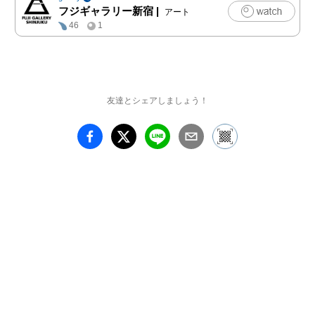
描いた作品を展示しま
フジギャラリー新宿
|
アート
す。

46
1
代表作「水辺の記憶」シ
リーズをはじめ、青木の
作品は濁りのない清澄な
画面が魅力です。本展で
友達とシェアしましょう！
は、その儚くも美しい画
風をさらに広げ、淀みや
澱をも内包した新たな表
現にも挑んでいます。

♦♦♦展覧会概要♦♦♦

展覧会名：青木愛弓「う
たかたの景色」

会期　　：2025年9月12
日（金）～10月19日
（日）

開廊時間：10時 ～ 18時

休廊日　：月曜日、火曜
日
