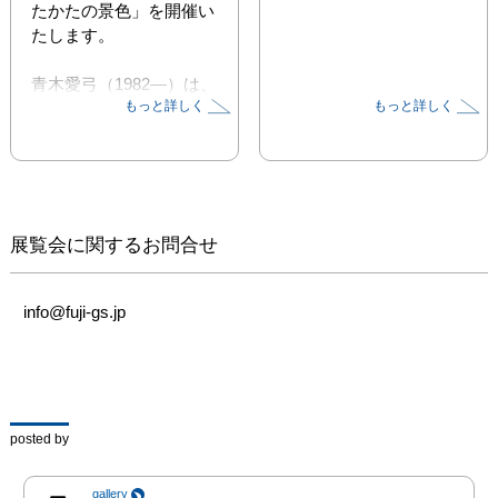
たかたの景色」を開催い
たします。

青木愛弓（1982―）は、
もっと詳しく
もっと詳しく
心に浮かぶ断片的なイメ
ージや情景を、美しく儚
い景色へと再構築する画
家です。自作のコラージ
ュ素材を重ね、流れるよ
うな多彩な筆致で描かれ
展覧会に関するお問合せ
た架空の景色は、透明感
にあふれ、刻々と変化す
る中で切り取られた一瞬
info@fuji-gs.jp
を表現しています。今回
の展覧会では、タイトル
「うたかたの景色」の通
り、ゆっくりと意識して
見つめなければ見過ごし
posted by
てしまうような、四季
折々の瞬間を詩情豊かに
gallery