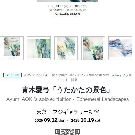
「夏の記憶 08」 2025年 キャンバスにアクリル絵具、水彩絵具、楮紙、
「水辺の記憶 62」 2025年 パネルにアクリル絵具、水彩絵具、染料、楮
「春の記憶 13 - 新緑」 2025年 キャンバスにアクリル絵具、水彩絵具、
「水辺の記憶 60」 2025年 キャンバスにアクリル絵具、水彩絵具、染
料、楮紙、紙、鉛筆、クレヨン 606×500mm（F12）
紙、紙、鉛筆、クレヨン 910×727mm（F30）
紙、鉛筆、クレヨン 455×530mm（F10）
紙、クレヨン 318×410mm（F6）
exhibition
2025.08.22 17:41
| last update
2025.08.25 08:00
posted by
フジギ
gallery
ャラリー新宿
青木愛弓「うたかたの景色」
Ayumi AOKI’s solo exhibition - Ephemeral Landscapes
東京
|
フジギャラリー新宿
09
.
12
10
.
19
2025
thu
－
2025
sat