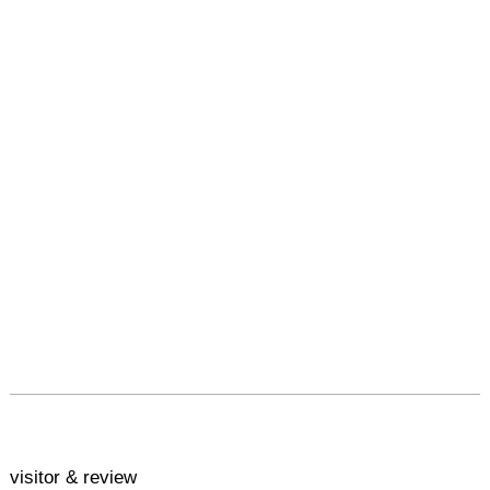
会場　　：フジギャラリ
ー新宿（西新宿　ヒルト
ン東京 地下1階　32区
画）

♦♦♦アーティスト・ステ
ートメント♦♦♦

＜うたかたの景色＞

私の作品は、記憶をコラ
ージュするように、心に
浮かぶ断片的なイメージ
や情景を再構築して描い
ています。

水面に浮かぶ泡がはかな
く消えゆくように、記憶
もまた曖昧で、移ろいゆ
くもの。

私はその消え入りそうな
透明感や、瞬間に集まっ
visitor & review