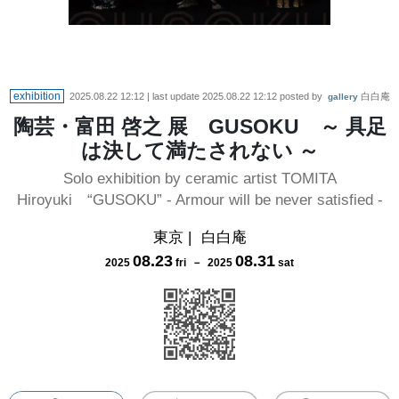
exhibition
2025.08.22 12:12
| last update
2025.08.22 12:12
posted by
白白庵
gallery
陶芸・富田 啓之 展 GUSOKU ～ 具足
は決して満たされない ～
Solo exhibition by ceramic artist TOMITA
Hiroyuki “GUSOKU” - Armour will be never satisfied -
東京
|
白白庵
08
.
23
08
.
31
2025
fri
－
2025
sat