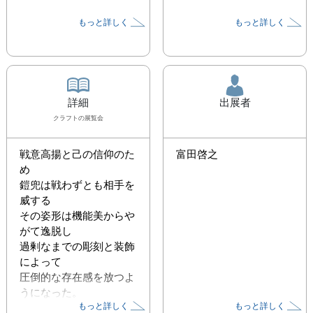
もっと詳しく
もっと詳しく
詳細
出展者
クラフト
の展覧会
戦意高揚と己の信仰のた
富田啓之
め

鎧兜は戦わずとも相手を
威する

その姿形は機能美からや
がて逸脱し

過剰なまでの彫刻と装飾
によって

圧倒的な存在感を放つよ
うになった。

もっと詳しく
もっと詳しく