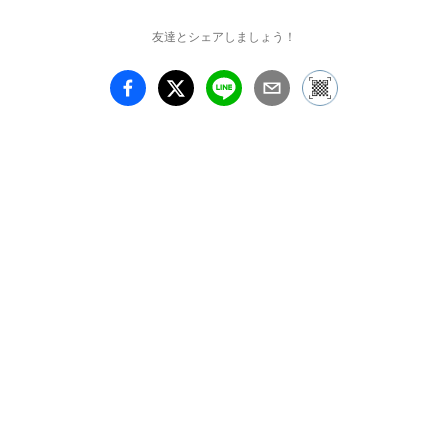
い。

友達とシェアしましょう！
古陶磁器の名品の写しか
ら未来的造形のオブジェ
まで、幅広く自由な作風
で人気の陶芸家・富田啓
之。

今年もまた、残暑の季節
に個展を開催。熱波の余
韻と、ほんのり漂う冷気
を体感していただけるで
しょう。

白白庵の今年の後半戦の
開幕でもあります。どう
ぞお見逃しなく!
