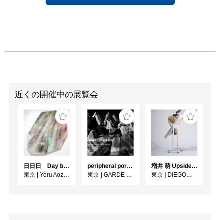
近くの開催中の展覧会
日日日 Day by Day by Day
peripheral portraits
増井 萌 Upside-Down
東京
|
Yoru Aozora
東京
|
GARDE GALLERY
東京
|
DiEGO表参道