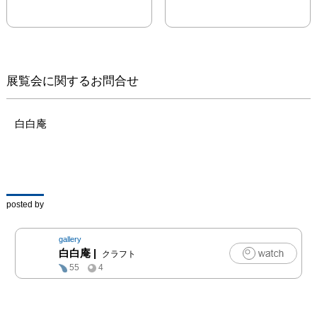
翻って富田啓之の陶芸
は、

婆娑羅の遺伝子を真に受
け継ぎ

空想の未来へと魂を旅立
展覧会に関するお問合せ
たせ

この現世を彷徨う漂流者
たちに

白白庵
ギラギラと野心的な具足
を提示する。

はたして「具足」は

物事が満たされている状
posted by
態を形容するが、

時代を生きる貪欲な美の
gallery
本能は

白白庵
|
クラフト
足るを知ることなく扇動
55
4
する。

具足は決して満たされな