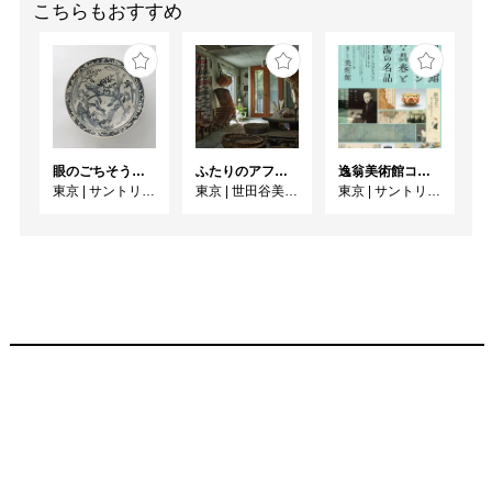
こちらもおすすめ
眼のごちそう 食器
ふたりのアフリカ、手仕事の宇宙 人類学者・川田順造と陶芸作家・小川待子のコレクション
逸翁美術館コレクション 蕪村・呉春と茶の湯の名品
東京
|
サントリー美術館
東京
|
世田谷美術館
東京
|
サントリー美術館