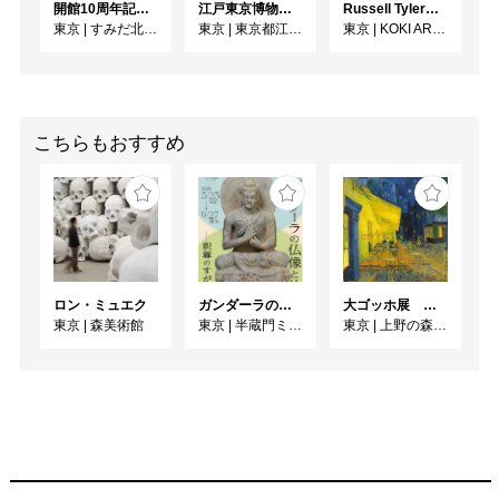
開館10周年記念 「北斎 広重 ふたりの富士、それぞれの富士」
江戸東京博物館リニューアル記念特別展「洋館 明治の夢と挑戦」
Russell Tyler From the Shore（海辺から）
東京
|
すみだ北斎美術館
東京
|
東京都江戸東京博物館
東京
|
KOKI ARTS
こちらもおすすめ
ロン・ミュエク
ガンダーラの仏像と仏伝ー釈尊のすがたー
大ゴッホ展 夜のカフェテラス
東京
|
森美術館
東京
|
半蔵門ミュージアム
東京
|
上野の森美術館