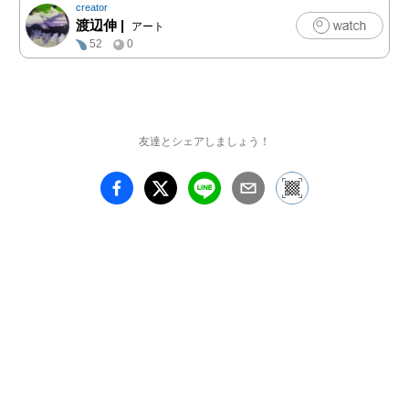
creator
A few others and I 
渡辺伸
|
アート
rescued the tree.

52
0
The tree is currently 
stored in a different 
location, but due to the 
high level of radiation, it 
cannot be easily 
友達とシェアしましょう！
displayed to the public.

I decided to create an 
artwork using this dead 
tree as the subject.
