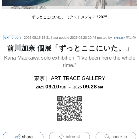
ずっとここにいた。 ミクストメディア / 2025
exhibition
2025.08.15 15:31
| last update
2025.08.20 20:48
posted by
渡辺伸
creator
前川加奈 個展「ずっとここにいた。」
Kana Maekawa solo exhibition “I've been here the whole
time.”
東京
|
ART TRACE GALLERY
09
.
10
09
.
28
2025
tue
－
2025
sat