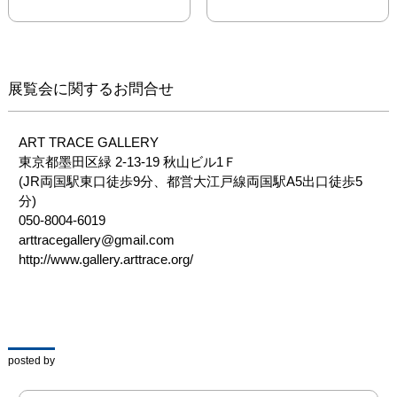
現在この木は別の場所で
保管されているが、放射
能濃度が高いため簡単に
人前に出すことはできな
い。

展覧会に関するお問合せ
私は、この枯れ木につい
ての作品を作ることにし
た。

ART TRACE GALLERY

東京都墨田区緑 2-13-19 秋山ビル1Ｆ　

Summer 2023.

(JR両国駅東口徒歩9分、都営大江戸線両国駅A5出口徒歩5
After the Great East 
分)

Japan Earthquake, I 
050-8004-6019

found a dead tree in a 
arttracegallery@gmail.com

watch shop in a deserted 
http://www.gallery.arttrace.org/
town.

The tree had been in the 
same place for 12 years,

but had been exposed to 
radiation, turning 
posted by
completely white and 
resembling a skeleton.
