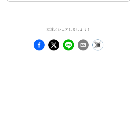
場所が点在しています。

同じ場所でも季節や天
気、時間帯や その日の
友達とシェアしましょう！
気分次第で、見える風景
は「まちまち」。

それらの風景は記憶の中
に街のイメージとしてど
んどん蓄積され、厚みを
増していきます。

人はこれまで、街をつな
ぎ、ひろげ、変化させて
きました。

そうして、都市は成長を
重ね、密集・膨張してき
ましたが、人口は増加の
ピークを越え、減少局面
を迎える時代において都
市のトレンドも経済効率