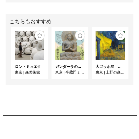
こちらもおすすめ
ロン・ミュエク
ガンダーラの仏像と仏伝ー釈尊のすがたー
大ゴッホ展 夜のカフェテラス
東京
|
森美術館
東京
|
半蔵門ミュージアム
東京
|
上野の森美術館