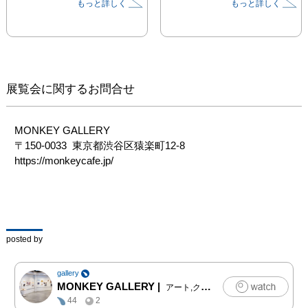
もっと詳しく
もっと詳しく
今回は緑や水など自然を
テーマにした新作をはじ
め、様々なメディアに街
が広がります。

ぜひアナタも自分の
展覧会に関するお問合せ
「街」を作ってみません
か？

ご来場お待ちしておりま
MONKEY GALLERY　

す。

〒150-0033  東京都渋谷区猿楽町12-8　
https://monkeycafe.jp/
---------------------------------
----------------

posted by
私たちの暮らしの舞台と
なる「街─machi」。

gallery
一見同じような街もそれ
MONKEY GALLERY
|
アート,クラフト,写真
ぞれに個性があり、暮ら
44
2
す人のお気に入りの道や