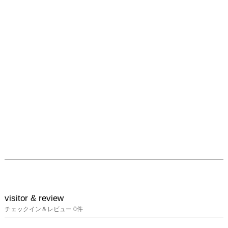
性を追求した窮屈な空間
から水や緑あふれる豊か
な空間へと変化しつつあ
ります。

そこで、本展は副題に 
”Urban Softscape 
Edition”と掲げ都市の水
や緑などやわらかな要素
に着目した作品を発表し
ます。

「街はつながり、ひろが
り、変化する」をコンセ
プトとすatelier minoriの
看板作品「machi-machi
コネクトシリーズ」は新
作も含め、本展でも120
点を超える作品を展示予
visitor & review
定です。

チェックイン＆レビュー
0
件