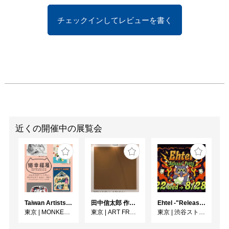
残暑厳しい季節ではあり
ますが、都会のオアシス
チェックインしてレビューを書く
を求めて、ふらりと街を
散策するような気持ちで
ぜひご来場ください。

atelier minori
近くの開催中の展覧会
Taiwan Artists Cat Exhibition「猫幸福展」
田中信太郎 作品展
Ehtel -"Release" Party
東京
|
MONKEY GALLERY
東京
|
ART FRONT GALLERY
東京
|
渋谷ストリームホール