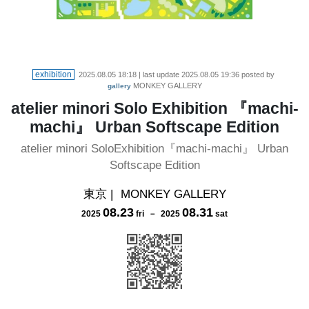
exhibition
2025.08.05 18:18
| last update
2025.08.05 19:36
posted by
MONKEY GALLERY
gallery
atelier minori Solo Exhibition 『machi-
machi』 Urban Softscape Edition
atelier minori SoloExhibition『machi-machi』 Urban
Softscape Edition
東京
|
MONKEY GALLERY
08
.
23
08
.
31
2025
fri
－
2025
sat