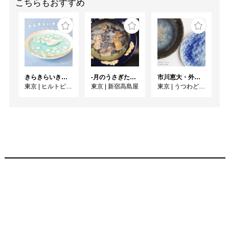
こちらもおすすめ
きらきらいきもの展 2026 ~のんびりぷかぷかなつやすみのまき~
-月のうさぎたち- 山野うさぎ 作陶展
市川恵大・外池素之 2人展 「ふたつの土、息吹と鼓動」
東京
|
ヒルトピアアートスクエア
東京
|
新宿高島屋
東京
|
うつわどころ くるみ