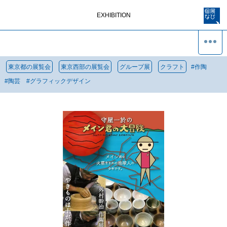
EXHIBITION
東京都の展覧会
東京西部の展覧会
グループ展
クラフト
#
作陶
#
陶芸
#
グラフィックデザイン