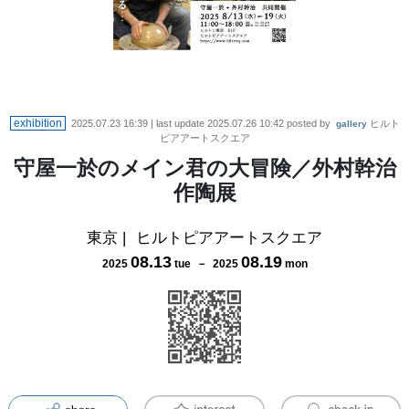
exhibition
2025.07.23 16:39
| last update
2025.07.26 10:42
posted by
ヒルト
gallery
ピアアートスクエア
守屋一於のメイン君の大冒険／外村幹治
作陶展
東京
|
ヒルトピアアートスクエア
08
.
13
08
.
19
2025
tue
－
2025
mon