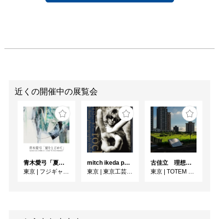
近くの開催中の展覧会
青木愛弓「夏をとどめて」
mitch ikeda photography exhibition「rocks」
古佳⽴ 理想と荒野のあいだ
東京
|
フジギャラリー新宿
東京
|
東京工芸大学 写大ギャラリー
東京
|
TOTEM POLE PHOTO GALLERY