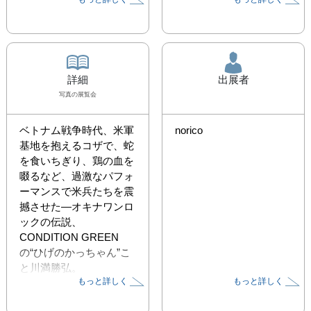
詳細
出展者
写真
の展覧会
ベトナム戦争時代、米軍
norico
基地を抱えるコザで、蛇
を食いちぎり、鶏の血を
啜るなど、過激なパフォ
ーマンスで米兵たちを震
撼させた―オキナワンロ
ックの伝説、
CONDITION GREEN
の“ひげのかっちゃん”こ
と川満勝弘。

もっと詳しく
もっと詳しく
2006年、写真家のnorico
は、旅行で訪れたコザ