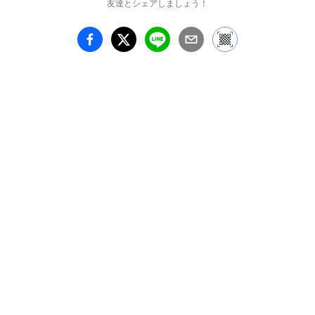
友達とシェアしましょう！
（土）17:00～19:00

定員：20名限定

ゲスト：

・瀧口修一 様（元
Condition Greenマネージ
ャー）

・norico（写真家）

入場料：1,500円

●上映＋トークイベント
（『ピースフルロックフ
ェス』ライブ映像＋『プ
ライベート映像』）

日時：2025年8月3日
（日）17:00～19:00

定員：20名限定

ゲスト：

・篠原 章 様（経済学
者・音楽評論家）

・norico（写真家）
