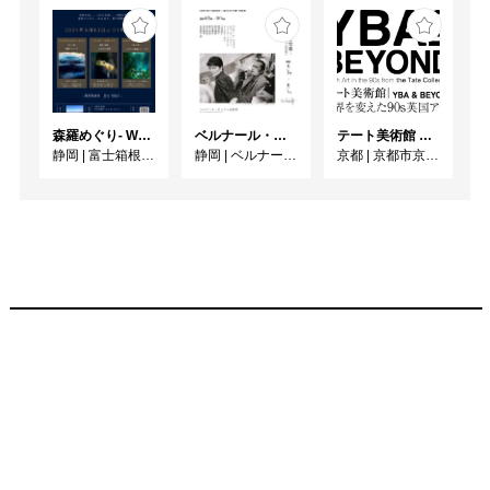
森羅めぐり- Wandering in Shinra -
ベルナール・ビュフェと写真 ーカメラがとらえたビュフェとその時代、そして21 世紀へ
テート美術館 ― YBA & BEYOND 世界を変えた90s英国アート
静岡
|
富士箱根カントリークラブ
静岡
|
ベルナール・ビュフェ美術館
京都
|
京都市京セラ美術館