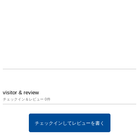
入場料：1,500円

【予約方法】

下記メールアドレス宛
に、件名または本文にイ
ベント名を入れてくださ
い。

例えば「2025年8月3日
『上映＋トークイベン
ト』参加希望」とご記載
の上、以下の情報をお知
らせください。

・お名前

・メールアドレス

visitor & review
・電話番号

チェックイン＆レビュー
0
件
申込先： 
noriconjp@yahoo.co.jp
チェックインしてレビューを書く