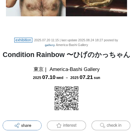
exhibition
2025.07.20 11:15
| last update
2025.08.24 18:27
posted by
America-Bashi Gallery
gallery
Condition Rainbow 〜ひげのかっちゃん
東京
|
America-Bashi Gallery
07
.
10
07
.
21
2025
wed
－
2025
sun