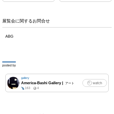
で“ひげのかっちゃん”に
出会う。

以来パートナーとなり、
その最期の瞬間までシャ
展覧会に関するお問合せ
ッターを押し続けた。

ともに生き、撮り続けた
17年間の軌跡。

ABG
写真集『Condition 
Rainbow』出版に伴い、
東京で個展を開催しま
す。

posted by
●オープニングパーティ
ー（入場無料）

gallery
日時：2025年7月23日
America-Bashi Gallery
|
アート
（水）18:30～21:00

163
4
●上映＋トークイベント
（Condition Greenライブ
映像、その他）

日時：2025年7月26日