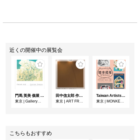
近くの開催中の展覧会
門馬 英美 個展 Summer Breeze
田中信太郎 作品展
Taiwan Artists Cat Exhibition「猫幸福展」
東京
|
Gallery子の星
東京
|
ART FRONT GALLERY
東京
|
MONKEY GALLERY
こちらもおすすめ