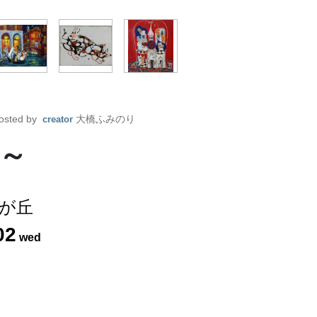
osted by
大橋ふみのり
creator
～
が丘
02
wed