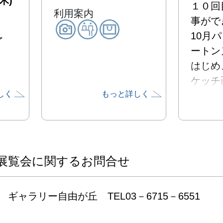
木)
１０回
利用案内
事がで
10月
了
ートン
はじめ
ケッチ
しく
もっと詳しく
た小品
展示い
今回も
動物が
場する
展覧会に関するお問合せ
個展で
ギャラリー自由が丘　TEL03－6715－6551