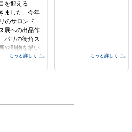
目を迎える

きました。今年
パリのサロンド
ヌ展への出品作
、パリの街角ス
画や動物を描い
もっと詳しく
もっと詳しく
ガラス絵などを
たします。

お菓子と音楽と
非日常空間に登
楽しい絵満載の
す