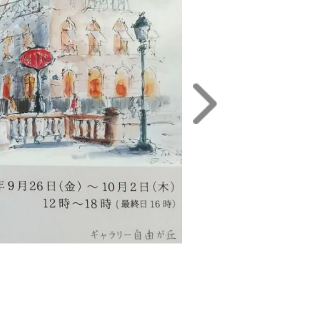
ィアF3
ルF3
F10
F6
F3
M