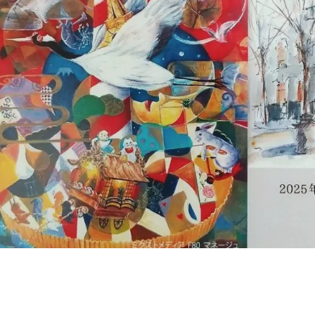
菓走路とにゃんぼjet ミクストメデ
モントマルトルjazz すみ・アクリ
菓theドラル ミクストメディア 
ベネチアンセレナーデ 油彩 
Three Monky すみ・アクリル
ブレックファースト 油彩S
Jazz cat すみ・油彩 F6
菓－リング 油彩 F4