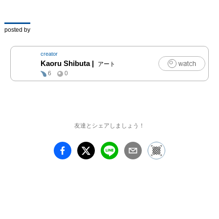
本展では、Foyer Group
の想い「上質なファッシ
posted by
ョンと文化をお届けする
Foyer（フォワイエ=憩い
の場）であること、また
creator
そこでのコミュニケーシ
Kaoru Shibuta
|
アート
ョンから生まれる“つな
6
0
がり”を大切に考えてい
ること」に感銘を受けた
渋田が、Foyer Groupが
はじまった1965年にフォ
友達とシェアしましょう！
ーカスし、当時流行した
ファッション、音楽、ア
ートを元に制作した新作
をはじめ約30点を紹介し
ます。

耳を澄まし、心を澄まし
てご覧ください。

【“Foyer1965” 開催概