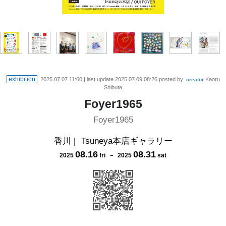
exhibition
2025.07.07 11:00
| last update
2025.07.09 08:26
posted by
Kaoru
creator
Shibuta
Foyer1965
Foyer1965
香川
|
Tsuneya本店ギャラリー
08
.
16
08
.
31
2025
fri
－
2025
sat