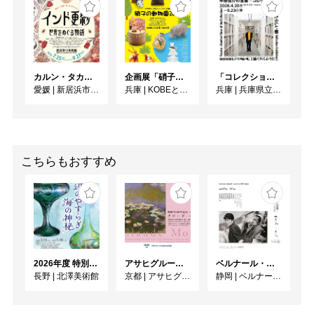
FOYERに出店予定）

※内容については、変更
になる場合があります。

【渋田薫 SHIBUTA 
カルン・タカール・コレクション インド更紗 世界をめぐる物語
企画展「硝子の動物園 2026」
「コレクション展Ⅰ 中原佑介の言葉－コレクションを見るあたらしい眼」
KAORU】

愛媛
|
新居浜市美術館
兵庫
|
KOBEとんぼ玉ミュージアム
兵庫
|
兵庫県立美術館
1980年北海道生まれ。

2000年にPanMake-up 
School、2003年に
Kanebo Make-up Institute
こちらもおすすめ
卒業。

北海道の大自然で育つ。
音が色や形となって現れ
る様子を元に即興的かつ
共感覚的に描いている。
これまでにバルセロナ芸
術センター
2026年度 特別展「ガレとドーム、アール･ヌーヴォーのガラス 水辺のやすらぎ、海の神秘」
アサヒグループ大山崎山荘美術館 開館30周年記念展「没後100年 クロード・モネ」
ベルナール・ビュフェと写真 ーカメラがとらえたビュフェとその時代、そして21 世紀へ
Espronceda、サンタモ
長野
|
北澤美術館
京都
|
アサヒグループ大山崎山荘美術館
静岡
|
ベルナール・ビュフェ美術館
ニカ美術館（CASM）、
ロシア国立現代アートセ