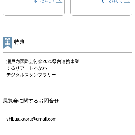
もっと詳しく
もっと詳しく
自然の中で感性豊かに育
ちました。“世界は音で
つながっている”という
渋田独自の考えを元に、
のびやかで、みるものを
心躍らせる作品を制作し
ています。

特典
2024年、渋田は制作拠点
を京都から香川に移しま
瀬戸内国際芸術祭2025県内連携事業

した。波の音が聞こえる
くるりアートかがわ

新たな環境で、海辺の風
デジタルスタンプラリー
や海辺でたたずんだ際の
孤独感など五感で感じる
すべてを制作に生かして
展覧会に関するお問合せ
います。きらめく光が絶
え間なく降り注ぐ瀬戸内
から、渋田は新たな展開
shibutakaoru@gmail.com
を求め自身と向きあって
います。
