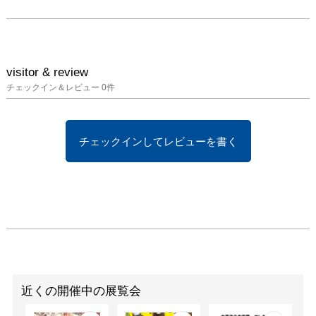
参加いただけるトークイ
ベントです。

・8/16（土）14:00～

・ゲスト：渋田薫

・司会：谷益美 （株式
visitor & review
会社ONDO代表取締役・
チェックイン＆レビュー
0
件
早稲田大学非常勤講師）

・会場：Tsuneya本店2F

・予約制：詳細確定次第
チェックインしてレビューを書く
Foyer GroupのHP、
Instagramにてご案内予
定

・参加無料、お一人様に
つき1ドリンクのご注文
をお願いいたします

・当日は三椏珈琲室さん
がおいしいドリンクを提
供します。飲み物を飲み
ながら、ゆったりとトー
近くの開催中の展覧会
クをお楽しみください
（8/24,30,31もOUI 