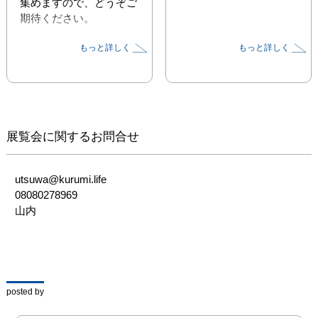
集めますので、どうぞご
期待ください。

もっと詳しく
もっと詳しく
○ 出展作家 ○

可児友紀

金本美香

白木千華

展覧会に関するお問合せ
3人展 　可児友紀 金本美
香 白木千華「海のいき
もの集め」

utsuwa@kurumi.life

08080278969

会期　　2025年7月26日
山内
（土）〜　8月3日
（日）　　　

時間　　12:00　〜　
18:00　　＊最終日
は　〜17:00

posted by
休廊日　　7月30日
