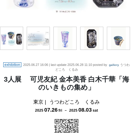
exhibition
2025.06.27 16:06
| last update
2025.06.28 11:10
posted by
うつわ
gallery
どころ くるみ
3人展 可児友紀 金本美香 白木千華「海
のいきもの集め」
東京
|
うつわどころ くるみ
07
.
26
08
.
03
2025
fri
－
2025
sat