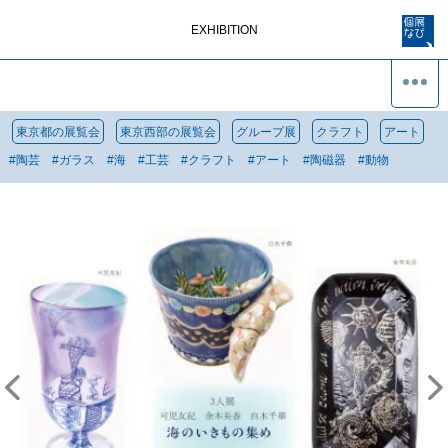
EXHIBITION
東京都の展覧会
東京西部の展覧会
グループ展
クラフト
アート
#
陶芸
#
ガラス
#
海
#
工芸
#
クラフト
#
アート
#
陶磁器
#
動物