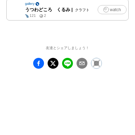
gallery
うつわどころ くるみ
|
クラフト
〜　初日のご来店予約に
121
2
ついて　〜

＊初日7月26日の13時ま
での1時間は予約制とさ
せていただきます。13時
友達とシェアしましょう！
以降は予約なしでご自由
にご覧いただけます。

お申し込みはwebサイト
の申し込みフォームか
ら。

https://kurumi.life/blog/ex
hibition/20250726exhibitio
n/booking/

（このリンクへは2025年
7月12日10:00 よりお進
みいただけます）
