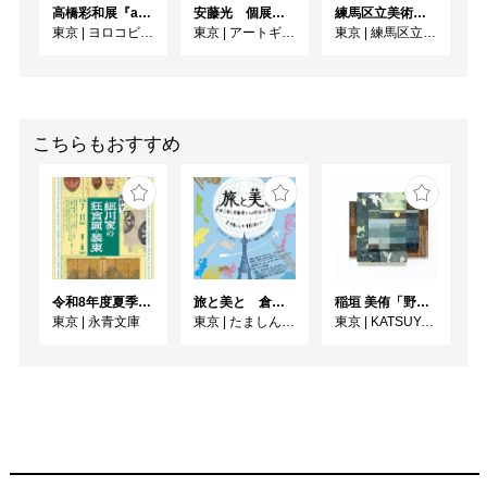
高橋彩和展『asobo』
安藤光 個展『ドローイング細密画展2026』
練馬区立美術館コレクション 若林奮－Run and Rest－｜寺田真由美－不在の存在－
東京
|
ヨロコビtoギャラリー
東京
|
アートギャラリー絵の具箱
東京
|
練馬区立美術館
こちらもおすすめ
令和8年度夏季展 えいえいやっとな！蔵出し！細川家の狂言面・装束
旅と美と 倉田三郎と美術家たちが出会った異国
稲垣 美侑「野辺」
東京
|
永青文庫
東京
|
たましん美術館
東京
|
KATSUYA SUSUKI GALLERY