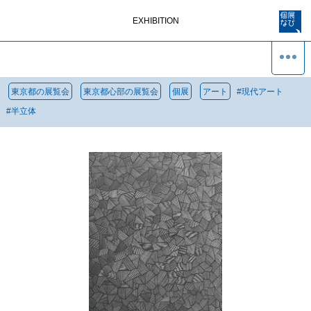
EXHIBITION
東京都の展覧会
東京都心部の展覧会
個展
アート
#
現代アート
#
半立体