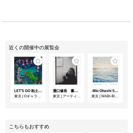
近くの開催中の展覧会
LET’S GO 粘土（クレイ）ジ−
瀧口修造 書くことと描くこと
-Mio Ohashi Solo Exhibition - 大橋 澪 作品展 -
東京
|
Oギャラリー
東京
|
アーティゾン美術館
東京
|
WABI-和・美-
こちらもおすすめ