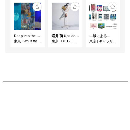
Deep into the Blue―蒼の深層へ：木梨アイネ、名坂千吉郎、猪熊克芳
増井 萌 Upside-Down
―版による―
東京
|
Whitestone Gallery
東京
|
DiEGO表参道
東京
|
ギャラリー檜B・C