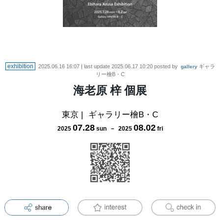
exhibition
2025.06.16 16:07
| last update
2025.06.17 10:20
posted by
ギャラ
gallery
リー檜B・C
海老原 梓 個展
東京
|
ギャラリー檜B・C
07
.
28
08
.
02
2025
sun
－
2025
fri