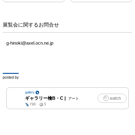
異なった形となります。

小さく単純な形の単位を
集積させること自体に魅
展覧会に関するお問合せ
力を感じ制作を行う中
で、結果として生じる有
機的な粗密やゆらぎを見
g-hinoki@axel.ocn.ne.jp
せる表現に試みていま
posted by
gallery
ギャラリー檜B・C
|
アート
796
5