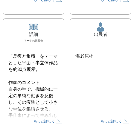
詳細
出展者
アート
の展覧会
「反復と集積」をテーマ
海老原梓
とした平面・半立体作品
を約30点展示。

作家のコメント

自身の手で、機械的に一
定の単純な動きを反復
し、その痕跡として小さ
な単位を集積させる。

手仕事によって生み出し
もっと詳しく
もっと詳しく
た単位は、それぞれ類似
していながらも少しずつ